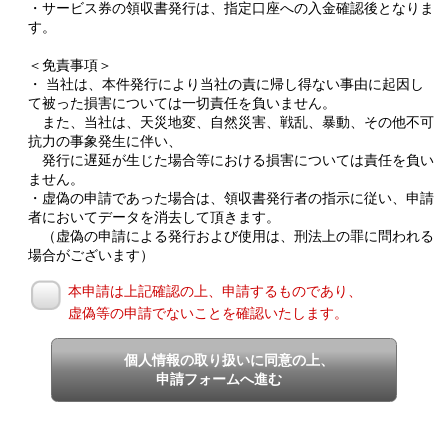
・サービス券の領収書発行は、指定口座への入金確認後となりま
す。
＜免責事項＞
・ 当社は、本件発行により当社の責に帰し得ない事由に起因し
て被った損害については一切責任を負いません。
また、当社は、天災地変、自然災害、戦乱、暴動、その他不可
抗力の事象発生に伴い、
発行に遅延が生じた場合等における損害については責任を負い
ません。
・虚偽の申請であった場合は、領収書発行者の指示に従い、申請
者においてデータを消去して頂きます。
（虚偽の申請による発行および使用は、刑法上の罪に問われる
場合がございます）
本申請は上記確認の上、申請するものであり、
虚偽等の申請でないことを確認いたします。
個人情報の取り扱いに同意の上、
申請フォームへ進む