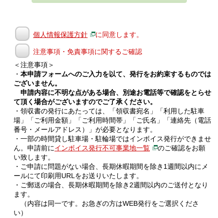
個人情報保護方針
に同意します。
注意事項・免責事項に関するご確認
＜注意事項＞
・
本申請フォームへのご入力を以て、発行をお約束するものでは
ございません。
申請内容に不明な点がある場合、別途お電話等で確認をとらせ
て頂く場合がございますのでご了承ください。
・領収書の発行にあたっては、「領収書宛名」「利用した駐車
場」「ご利用金額」「ご利用時間帯」「ご氏名」「連絡先（電話
番号・メールアドレス）」が必要となります。
・一部の時間貸し駐車場・駐輪場ではインボイス発行ができませ
ん。申請前に
インボイス発行不可事業地一覧
のご確認をお願
い致します。
・ご申請に問題がない場合、長期休暇期間を除き1週間以内にメ
ールにて印刷用URLをお送りいたします。
・ご郵送の場合、長期休暇期間を除き2週間以内のご送付となり
ます。
（内容は同一です。お急ぎの方はWEB発行をご選択くださ
い）