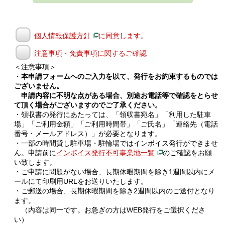
個人情報保護方針
に同意します。
注意事項・免責事項に関するご確認
＜注意事項＞
・
本申請フォームへのご入力を以て、発行をお約束するものでは
ございません。
申請内容に不明な点がある場合、別途お電話等で確認をとらせ
て頂く場合がございますのでご了承ください。
・領収書の発行にあたっては、「領収書宛名」「利用した駐車
場」「ご利用金額」「ご利用時間帯」「ご氏名」「連絡先（電話
番号・メールアドレス）」が必要となります。
・一部の時間貸し駐車場・駐輪場ではインボイス発行ができませ
ん。申請前に
インボイス発行不可事業地一覧
のご確認をお願
い致します。
・ご申請に問題がない場合、長期休暇期間を除き1週間以内にメ
ールにて印刷用URLをお送りいたします。
・ご郵送の場合、長期休暇期間を除き2週間以内のご送付となり
ます。
（内容は同一です。お急ぎの方はWEB発行をご選択くださ
い）