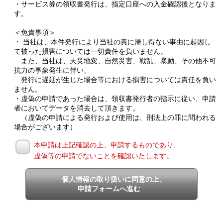
・サービス券の領収書発行は、指定口座への入金確認後となりま
す。
＜免責事項＞
・ 当社は、本件発行により当社の責に帰し得ない事由に起因し
て被った損害については一切責任を負いません。
また、当社は、天災地変、自然災害、戦乱、暴動、その他不可
抗力の事象発生に伴い、
発行に遅延が生じた場合等における損害については責任を負い
ません。
・虚偽の申請であった場合は、領収書発行者の指示に従い、申請
者においてデータを消去して頂きます。
（虚偽の申請による発行および使用は、刑法上の罪に問われる
場合がございます）
本申請は上記確認の上、申請するものであり、
虚偽等の申請でないことを確認いたします。
個人情報の取り扱いに同意の上、
申請フォームへ進む