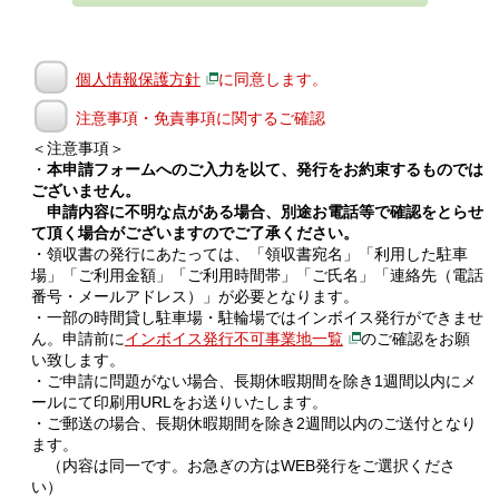
個人情報保護方針
に同意します。
注意事項・免責事項に関するご確認
＜注意事項＞
・
本申請フォームへのご入力を以て、発行をお約束するものでは
ございません。
申請内容に不明な点がある場合、別途お電話等で確認をとらせ
て頂く場合がございますのでご了承ください。
・領収書の発行にあたっては、「領収書宛名」「利用した駐車
場」「ご利用金額」「ご利用時間帯」「ご氏名」「連絡先（電話
番号・メールアドレス）」が必要となります。
・一部の時間貸し駐車場・駐輪場ではインボイス発行ができませ
ん。申請前に
インボイス発行不可事業地一覧
のご確認をお願
い致します。
・ご申請に問題がない場合、長期休暇期間を除き1週間以内にメ
ールにて印刷用URLをお送りいたします。
・ご郵送の場合、長期休暇期間を除き2週間以内のご送付となり
ます。
（内容は同一です。お急ぎの方はWEB発行をご選択くださ
い）