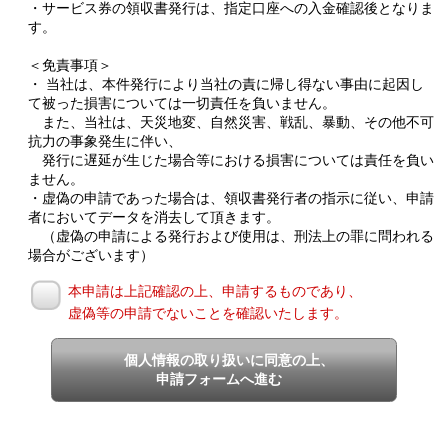
・サービス券の領収書発行は、指定口座への入金確認後となりま
す。
＜免責事項＞
・ 当社は、本件発行により当社の責に帰し得ない事由に起因し
て被った損害については一切責任を負いません。
また、当社は、天災地変、自然災害、戦乱、暴動、その他不可
抗力の事象発生に伴い、
発行に遅延が生じた場合等における損害については責任を負い
ません。
・虚偽の申請であった場合は、領収書発行者の指示に従い、申請
者においてデータを消去して頂きます。
（虚偽の申請による発行および使用は、刑法上の罪に問われる
場合がございます）
本申請は上記確認の上、申請するものであり、
虚偽等の申請でないことを確認いたします。
個人情報の取り扱いに同意の上、
申請フォームへ進む