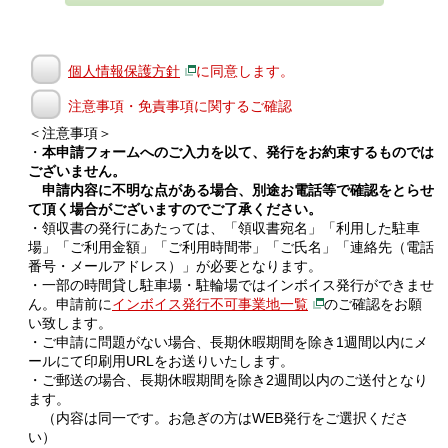
個人情報保護方針
に同意します。
注意事項・免責事項に関するご確認
＜注意事項＞
・
本申請フォームへのご入力を以て、発行をお約束するものでは
ございません。
申請内容に不明な点がある場合、別途お電話等で確認をとらせ
て頂く場合がございますのでご了承ください。
・領収書の発行にあたっては、「領収書宛名」「利用した駐車
場」「ご利用金額」「ご利用時間帯」「ご氏名」「連絡先（電話
番号・メールアドレス）」が必要となります。
・一部の時間貸し駐車場・駐輪場ではインボイス発行ができませ
ん。申請前に
インボイス発行不可事業地一覧
のご確認をお願
い致します。
・ご申請に問題がない場合、長期休暇期間を除き1週間以内にメ
ールにて印刷用URLをお送りいたします。
・ご郵送の場合、長期休暇期間を除き2週間以内のご送付となり
ます。
（内容は同一です。お急ぎの方はWEB発行をご選択くださ
い）