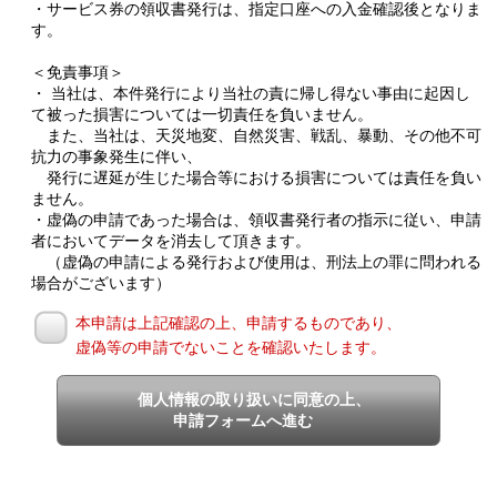
・サービス券の領収書発行は、指定口座への入金確認後となりま
す。
＜免責事項＞
・ 当社は、本件発行により当社の責に帰し得ない事由に起因し
て被った損害については一切責任を負いません。
また、当社は、天災地変、自然災害、戦乱、暴動、その他不可
抗力の事象発生に伴い、
発行に遅延が生じた場合等における損害については責任を負い
ません。
・虚偽の申請であった場合は、領収書発行者の指示に従い、申請
者においてデータを消去して頂きます。
（虚偽の申請による発行および使用は、刑法上の罪に問われる
場合がございます）
本申請は上記確認の上、申請するものであり、
虚偽等の申請でないことを確認いたします。
個人情報の取り扱いに同意の上、
申請フォームへ進む