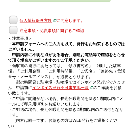
個人情報保護方針
に同意します。
注意事項・免責事項に関するご確認
＜注意事項＞
・
本申請フォームへのご入力を以て、発行をお約束するものでは
ございません。
申請内容に不明な点がある場合、別途お電話等で確認をとらせ
て頂く場合がございますのでご了承ください。
・領収書の発行にあたっては、「領収書宛名」「利用した駐車
場」「ご利用金額」「ご利用時間帯」「ご氏名」「連絡先（電話
番号・メールアドレス）」が必要となります。
・一部の時間貸し駐車場・駐輪場ではインボイス発行ができませ
ん。申請前に
インボイス発行不可事業地一覧
のご確認をお願
い致します。
・ご申請に問題がない場合、長期休暇期間を除き1週間以内にメ
ールにて印刷用URLをお送りいたします。
・ご郵送の場合、長期休暇期間を除き2週間以内のご送付となり
ます。
（内容は同一です。お急ぎの方はWEB発行をご選択くださ
い）