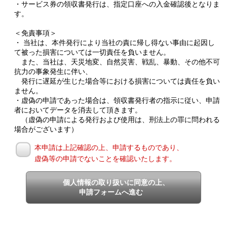
・サービス券の領収書発行は、指定口座への入金確認後となりま
す。
＜免責事項＞
・ 当社は、本件発行により当社の責に帰し得ない事由に起因し
て被った損害については一切責任を負いません。
また、当社は、天災地変、自然災害、戦乱、暴動、その他不可
抗力の事象発生に伴い、
発行に遅延が生じた場合等における損害については責任を負い
ません。
・虚偽の申請であった場合は、領収書発行者の指示に従い、申請
者においてデータを消去して頂きます。
（虚偽の申請による発行および使用は、刑法上の罪に問われる
場合がございます）
本申請は上記確認の上、申請するものであり、
虚偽等の申請でないことを確認いたします。
個人情報の取り扱いに同意の上、
申請フォームへ進む