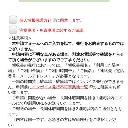
個人情報保護方針
に同意します。
注意事項・免責事項に関するご確認
＜注意事項＞
・
本申請フォームへのご入力を以て、発行をお約束するものでは
ございません。
申請内容に不明な点がある場合、別途お電話等で確認をとらせ
て頂く場合がございますのでご了承ください。
・領収書の発行にあたっては、「領収書宛名」「利用した駐車
場」「ご利用金額」「ご利用時間帯」「ご氏名」「連絡先（電話
番号・メールアドレス）」が必要となります。
・一部の時間貸し駐車場・駐輪場ではインボイス発行ができませ
ん。申請前に
インボイス発行不可事業地一覧
のご確認をお願
い致します。
・ご申請に問題がない場合、長期休暇期間を除き1週間以内にメ
ールにて印刷用URLをお送りいたします。
・ご郵送の場合、長期休暇期間を除き2週間以内のご送付となり
ます。
（内容は同一です。お急ぎの方はWEB発行をご選択くださ
い）