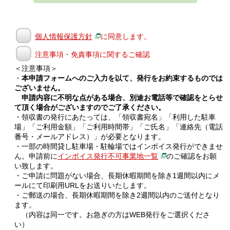
個人情報保護方針
に同意します。
注意事項・免責事項に関するご確認
＜注意事項＞
・
本申請フォームへのご入力を以て、発行をお約束するものでは
ございません。
申請内容に不明な点がある場合、別途お電話等で確認をとらせ
て頂く場合がございますのでご了承ください。
・領収書の発行にあたっては、「領収書宛名」「利用した駐車
場」「ご利用金額」「ご利用時間帯」「ご氏名」「連絡先（電話
番号・メールアドレス）」が必要となります。
・一部の時間貸し駐車場・駐輪場ではインボイス発行ができませ
ん。申請前に
インボイス発行不可事業地一覧
のご確認をお願
い致します。
・ご申請に問題がない場合、長期休暇期間を除き1週間以内にメ
ールにて印刷用URLをお送りいたします。
・ご郵送の場合、長期休暇期間を除き2週間以内のご送付となり
ます。
（内容は同一です。お急ぎの方はWEB発行をご選択くださ
い）