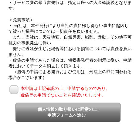
・サービス券の領収書発行は、指定口座への入金確認後となりま
す。
＜免責事項＞
・ 当社は、本件発行により当社の責に帰し得ない事由に起因し
て被った損害については一切責任を負いません。
また、当社は、天災地変、自然災害、戦乱、暴動、その他不可
抗力の事象発生に伴い、
発行に遅延が生じた場合等における損害については責任を負い
ません。
・虚偽の申請であった場合は、領収書発行者の指示に従い、申請
者においてデータを消去して頂きます。
（虚偽の申請による発行および使用は、刑法上の罪に問われる
場合がございます）
本申請は上記確認の上、申請するものであり、
虚偽等の申請でないことを確認いたします。
個人情報の取り扱いに同意の上、
申請フォームへ進む