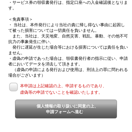
・サービス券の領収書発行は、指定口座への入金確認後となりま
す。
＜免責事項＞
・ 当社は、本件発行により当社の責に帰し得ない事由に起因し
て被った損害については一切責任を負いません。
また、当社は、天災地変、自然災害、戦乱、暴動、その他不可
抗力の事象発生に伴い、
発行に遅延が生じた場合等における損害については責任を負い
ません。
・虚偽の申請であった場合は、領収書発行者の指示に従い、申請
者においてデータを消去して頂きます。
（虚偽の申請による発行および使用は、刑法上の罪に問われる
場合がございます）
本申請は上記確認の上、申請するものであり、
虚偽等の申請でないことを確認いたします。
個人情報の取り扱いに同意の上、
申請フォームへ進む