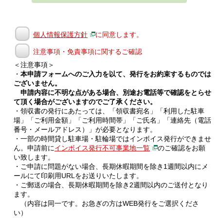
個人情報保護方針
に同意します。
注意事項・免責事項に関するご確認
＜注意事項＞
・
本申請フォームへのご入力を以て、発行をお約束するものでは
ございません。
申請内容に不明な点がある場合、別途お電話等で確認をとらせ
て頂く場合がございますのでご了承ください。
・領収書の発行にあたっては、「領収書宛名」「利用した駐車
場」「ご利用金額」「ご利用時間帯」「ご氏名」「連絡先（電話
番号・メールアドレス）」が必要となります。
・一部の時間貸し駐車場・駐輪場ではインボイス発行ができませ
ん。申請前に
インボイス発行不可事業地一覧
のご確認をお願
い致します。
・ご申請に問題がない場合、長期休暇期間を除き1週間以内にメ
ールにて印刷用URLをお送りいたします。
・ご郵送の場合、長期休暇期間を除き2週間以内のご送付となり
ます。
（内容は同一です。お急ぎの方はWEB発行をご選択くださ
い）