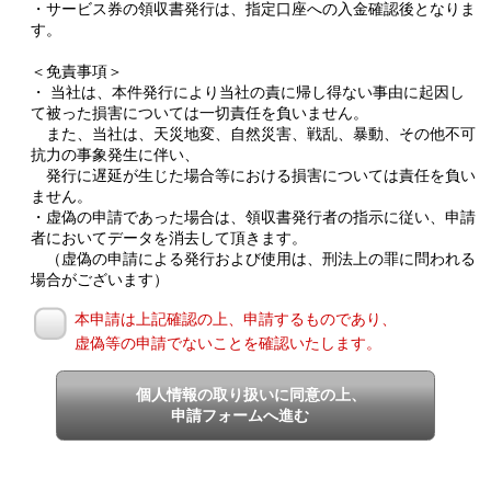
・サービス券の領収書発行は、指定口座への入金確認後となりま
す。
＜免責事項＞
・ 当社は、本件発行により当社の責に帰し得ない事由に起因し
て被った損害については一切責任を負いません。
また、当社は、天災地変、自然災害、戦乱、暴動、その他不可
抗力の事象発生に伴い、
発行に遅延が生じた場合等における損害については責任を負い
ません。
・虚偽の申請であった場合は、領収書発行者の指示に従い、申請
者においてデータを消去して頂きます。
（虚偽の申請による発行および使用は、刑法上の罪に問われる
場合がございます）
本申請は上記確認の上、申請するものであり、
虚偽等の申請でないことを確認いたします。
個人情報の取り扱いに同意の上、
申請フォームへ進む