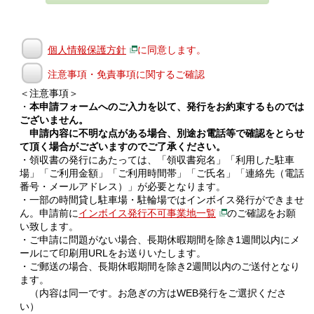
個人情報保護方針
に同意します。
注意事項・免責事項に関するご確認
＜注意事項＞
・
本申請フォームへのご入力を以て、発行をお約束するものでは
ございません。
申請内容に不明な点がある場合、別途お電話等で確認をとらせ
て頂く場合がございますのでご了承ください。
・領収書の発行にあたっては、「領収書宛名」「利用した駐車
場」「ご利用金額」「ご利用時間帯」「ご氏名」「連絡先（電話
番号・メールアドレス）」が必要となります。
・一部の時間貸し駐車場・駐輪場ではインボイス発行ができませ
ん。申請前に
インボイス発行不可事業地一覧
のご確認をお願
い致します。
・ご申請に問題がない場合、長期休暇期間を除き1週間以内にメ
ールにて印刷用URLをお送りいたします。
・ご郵送の場合、長期休暇期間を除き2週間以内のご送付となり
ます。
（内容は同一です。お急ぎの方はWEB発行をご選択くださ
い）