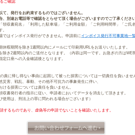
るご確認
以て、発行をお約束するものではございません。
合、別途お電話等で確認をとらせて頂く場合がございますのでご了承くださ
「領収書宛名」「利用した駐車場」「ご利用金額」「ご利用時間帯」「ご氏
す。
場ではインボイス発行ができません。申請前に
インボイス発行不可事業地一
期休暇期間を除き1週間以内にメールにて印刷用URLをお送りいたします。
を除き2週間以内のご送付となります。（内容は同一です。お急ぎの方はWE
指定口座への入金確認後となります。
社の責に帰し得ない事由に起因して被った損害については一切責任を負いませ
然災害、戦乱、暴動、その他不可抗力の事象発生に伴い、
おける損害については責任を負いません。
領収書発行者の指示に従い、申請者においてデータを消去して頂きます。
び使用は、刑法上の罪に問われる場合がございます）
請するものであり、虚偽等の申請でないことを確認いたします。