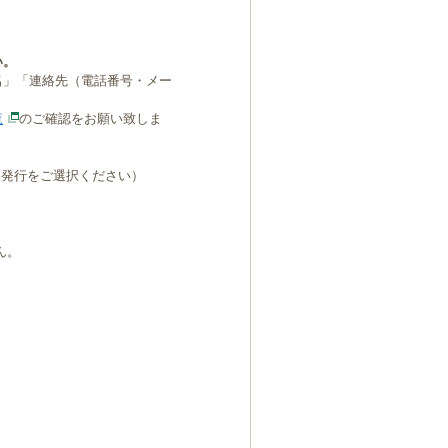
い。
名」「連絡先（電話番号・メー
覧
のご確認をお願い致しま
B発行をご選択ください）
ん。