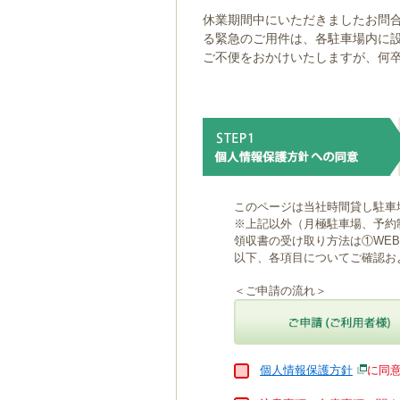
ゲ
休業期間中にいただきましたお問合
ー
る緊急のご用件は、各駐車場内に
シ
ご不便をおかけいたしますが、何
ョ
ン
へ
移
動
し
ま
す
本
このページは当社時間貸し駐車
文
※上記以外（月極駐車場、予約
へ
領収書の受け取り方法は①WE
移
以下、各項目についてご確認お
動
し
＜ご申請の流れ＞
ま
す
個人情報保護方針
に同