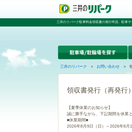
ペ
ペ
こ
ペ
ー
ー
こ
ー
ジ
ジ
か
ジ
の
内
ら
の
三井のリパーク駐車料金領収書の発行申請、駐車サ
先
を
本
先
頭
移
文
頭
で
動
で
へ
す
す
す
戻
る
る
た
め
の
現
の
三井のリパーク
お問い合わせ
リ
在
ペ
ン
の
ー
ク
ペ
ジ
で
ー
で
領収書発行（再発行
す
ジ
す
グ
は
ロ
【夏季休業のお知らせ】
ー
誠に勝手ながら、下記期間を休業
バ
■休業期間■
ル
ナ
2026年8月9日（日）～2026年8月
ビ