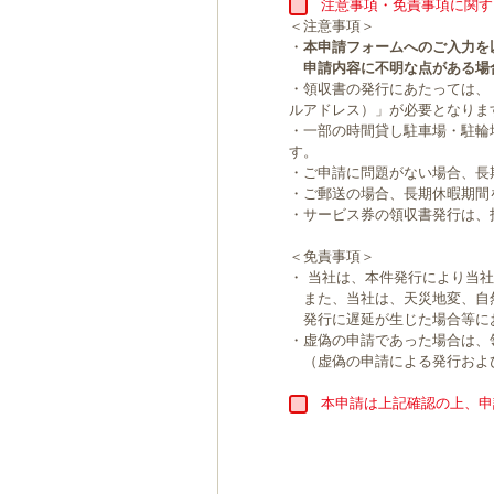
注意事項・免責事項に関す
＜注意事項＞
・
本申請フォームへのご入力を
申請内容に不明な点がある場
・領収書の発行にあたっては、
ルアドレス）」が必要となりま
・一部の時間貸し駐車場・駐輪
す。
・ご申請に問題がない場合、長
・ご郵送の場合、長期休暇期間
・サービス券の領収書発行は、
＜免責事項＞
・ 当社は、本件発行により当
また、当社は、天災地変、自
発行に遅延が生じた場合等に
・虚偽の申請であった場合は、
（虚偽の申請による発行およ
本申請は上記確認の上、申