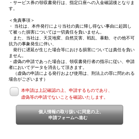
・サービス券の領収書発行は、指定口座への入金確認後となりま
す。
＜免責事項＞
・ 当社は、本件発行により当社の責に帰し得ない事由に起因し
て被った損害については一切責任を負いません。
また、当社は、天災地変、自然災害、戦乱、暴動、その他不可
抗力の事象発生に伴い、
発行に遅延が生じた場合等における損害については責任を負い
ません。
・虚偽の申請であった場合は、領収書発行者の指示に従い、申請
者においてデータを消去して頂きます。
（虚偽の申請による発行および使用は、刑法上の罪に問われる
場合がございます）
本申請は上記確認の上、申請するものであり、
虚偽等の申請でないことを確認いたします。
個人情報の取り扱いに同意の上、
申請フォームへ進む