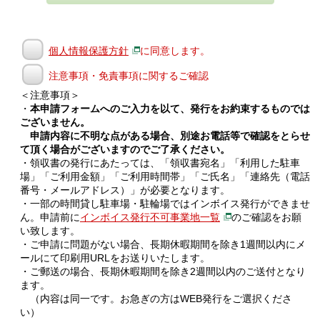
個人情報保護方針
に同意します。
注意事項・免責事項に関するご確認
＜注意事項＞
・
本申請フォームへのご入力を以て、発行をお約束するものでは
ございません。
申請内容に不明な点がある場合、別途お電話等で確認をとらせ
て頂く場合がございますのでご了承ください。
・領収書の発行にあたっては、「領収書宛名」「利用した駐車
場」「ご利用金額」「ご利用時間帯」「ご氏名」「連絡先（電話
番号・メールアドレス）」が必要となります。
・一部の時間貸し駐車場・駐輪場ではインボイス発行ができませ
ん。申請前に
インボイス発行不可事業地一覧
のご確認をお願
い致します。
・ご申請に問題がない場合、長期休暇期間を除き1週間以内にメ
ールにて印刷用URLをお送りいたします。
・ご郵送の場合、長期休暇期間を除き2週間以内のご送付となり
ます。
（内容は同一です。お急ぎの方はWEB発行をご選択くださ
い）