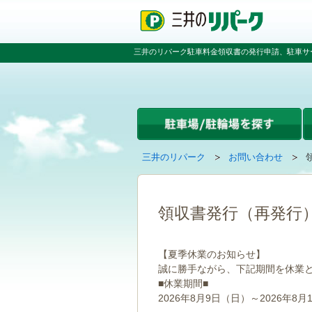
ペ
ペ
こ
ペ
ー
ー
こ
ー
ジ
ジ
か
ジ
の
内
ら
の
三井のリパーク駐車料金領収書の発行申請、駐車サ
先
を
本
先
頭
移
文
頭
で
動
で
へ
す
す
す
戻
る
る
た
め
の
現
の
三井のリパーク
お問い合わせ
リ
在
ペ
ン
の
ー
ク
ペ
ジ
で
ー
で
領収書発行（再発行
す
ジ
す
グ
は
ロ
【夏季休業のお知らせ】
ー
誠に勝手ながら、下記期間を休業
バ
■休業期間■
ル
ナ
2026年8月9日（日）～2026年8月
ビ