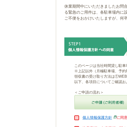
ゲ
休業期間中にいただきましたお問合
ー
る緊急のご用件は、各駐車場内に
シ
ご不便をおかけいたしますが、何
ョ
ン
へ
移
動
し
ま
す
本
このページは当社時間貸し駐車
文
※上記以外（月極駐車場、予約
へ
領収書の受け取り方法は①WE
移
以下、各項目についてご確認お
動
し
＜ご申請の流れ＞
ま
す
個人情報保護方針
に同