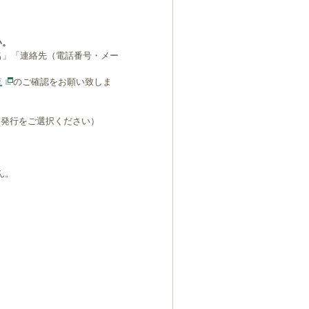
い。
名」「連絡先（電話番号・メー
覧
のご確認をお願い致しま
B発行をご選択ください）
ん。