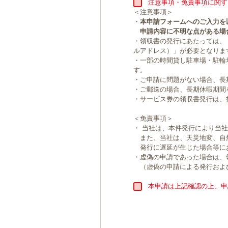
注意事項・免責事項に関す
＜注意事項＞
・
本申請フォームへのご入力を
申請内容に不明な点がある場
・領収書の発行にあたっては、
ルアドレス）」が必要となりま
・一部の時間貸し駐車場・駐輪
す。
・ご申請に問題がない場合、長
・ご郵送の場合、長期休暇期間
・サービス券の領収書発行は、
＜免責事項＞
・ 当社は、本件発行により当
また、当社は、天災地変、自
発行に遅延が生じた場合等に
・虚偽の申請であった場合は、
（虚偽の申請による発行およ
本申請は上記確認の上、申