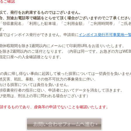
るご確認
以て、発行をお約束するものではございません。
合、別途お電話等で確認をとらせて頂く場合がございますのでご了承くださ
「領収書宛名」「利用した駐車場」「ご利用金額」「ご利用時間帯」「ご氏
す。
場ではインボイス発行ができません。申請前に
インボイス発行不可事業地一
期休暇期間を除き1週間以内にメールにて印刷用URLをお送りいたします。
を除き2週間以内のご送付となります。（内容は同一です。お急ぎの方はWE
指定口座への入金確認後となります。
社の責に帰し得ない事由に起因して被った損害については一切責任を負いませ
然災害、戦乱、暴動、その他不可抗力の事象発生に伴い、
おける損害については責任を負いません。
領収書発行者の指示に従い、申請者においてデータを消去して頂きます。
び使用は、刑法上の罪に問われる場合がございます）
請するものであり、虚偽等の申請でないことを確認いたします。