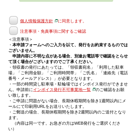
個人情報保護方針
に同意します。
注意事項・免責事項に関するご確認
＜注意事項＞
・
本申請フォームへのご入力を以て、発行をお約束するものでは
ございません。
申請内容に不明な点がある場合、別途お電話等で確認をとらせ
て頂く場合がございますのでご了承ください。
・領収書の発行にあたっては、「領収書宛名」「利用した駐車
場」「ご利用金額」「ご利用時間帯」「ご氏名」「連絡先（電話
番号・メールアドレス）」が必要となります。
・一部の時間貸し駐車場・駐輪場ではインボイス発行ができませ
ん。申請前に
インボイス発行不可事業地一覧
のご確認をお願
い致します。
・ご申請に問題がない場合、長期休暇期間を除き1週間以内にメ
ールにて印刷用URLをお送りいたします。
・ご郵送の場合、長期休暇期間を除き2週間以内のご送付となり
ます。
（内容は同一です。お急ぎの方はWEB発行をご選択くださ
い）