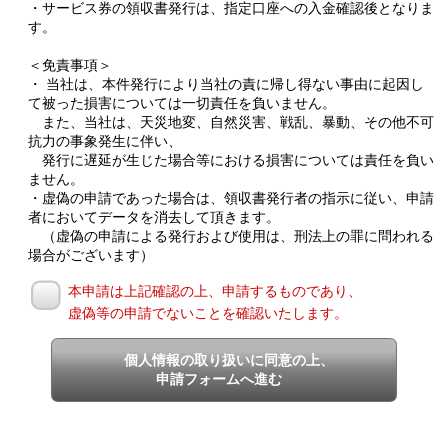
・サービス券の領収書発行は、指定口座への入金確認後となりま
す。
＜免責事項＞
・ 当社は、本件発行により当社の責に帰し得ない事由に起因し
て被った損害については一切責任を負いません。
また、当社は、天災地変、自然災害、戦乱、暴動、その他不可
抗力の事象発生に伴い、
発行に遅延が生じた場合等における損害については責任を負い
ません。
・虚偽の申請であった場合は、領収書発行者の指示に従い、申請
者においてデータを消去して頂きます。
（虚偽の申請による発行および使用は、刑法上の罪に問われる
場合がございます）
本申請は上記確認の上、申請するものであり、
虚偽等の申請でないことを確認いたします。
個人情報の取り扱いに同意の上、
申請フォームへ進む