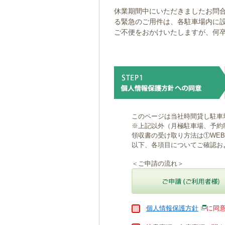
ゲ
休業期間中にいただきましたお問合
ー
る緊急のご用件は、各駐車場内に
シ
ご不便をおかけいたしますが、何
ョ
ン
へ
移
動
し
ま
す
本
このページは当社時間貸し駐車
文
※上記以外（月極駐車場、予約
へ
領収書の受け取り方法は①WE
移
以下、各項目についてご確認お
動
し
＜ご申請の流れ＞
ま
す
個人情報保護方針
に同