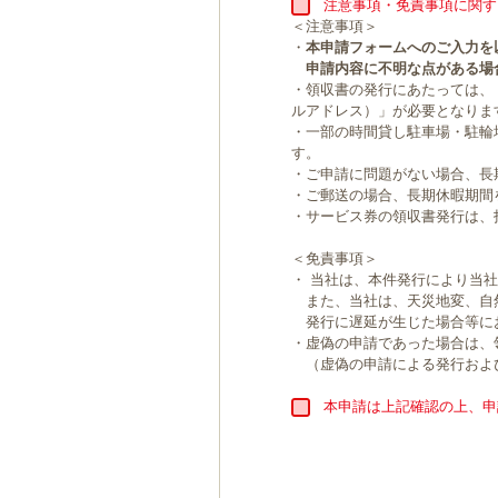
注意事項・免責事項に関す
＜注意事項＞
・
本申請フォームへのご入力を
申請内容に不明な点がある場
・領収書の発行にあたっては、
ルアドレス）」が必要となりま
・一部の時間貸し駐車場・駐輪
す。
・ご申請に問題がない場合、長
・ご郵送の場合、長期休暇期間
・サービス券の領収書発行は、
＜免責事項＞
・ 当社は、本件発行により当
また、当社は、天災地変、自
発行に遅延が生じた場合等に
・虚偽の申請であった場合は、
（虚偽の申請による発行およ
本申請は上記確認の上、申