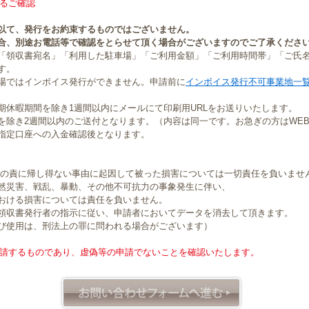
るご確認
以て、発行をお約束するものではございません。
合、別途お電話等で確認をとらせて頂く場合がございますのでご了承くださ
「領収書宛名」「利用した駐車場」「ご利用金額」「ご利用時間帯」「ご氏
す。
場ではインボイス発行ができません。申請前に
インボイス発行不可事業地一
期休暇期間を除き1週間以内にメールにて印刷用URLをお送りいたします。
を除き2週間以内のご送付となります。（内容は同一です。お急ぎの方はWE
指定口座への入金確認後となります。
社の責に帰し得ない事由に起因して被った損害については一切責任を負いませ
然災害、戦乱、暴動、その他不可抗力の事象発生に伴い、
おける損害については責任を負いません。
領収書発行者の指示に従い、申請者においてデータを消去して頂きます。
び使用は、刑法上の罪に問われる場合がございます）
請するものであり、虚偽等の申請でないことを確認いたします。