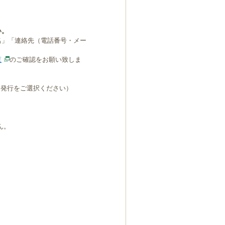
い。
名」「連絡先（電話番号・メー
覧
のご確認をお願い致しま
B発行をご選択ください）
ん。