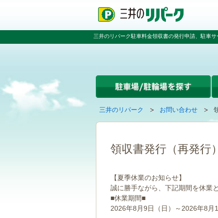
ペ
ペ
こ
ペ
ー
ー
こ
ー
ジ
ジ
か
ジ
の
内
ら
の
三井のリパーク駐車料金領収書の発行申請、駐車サ
先
を
本
先
頭
移
文
頭
で
動
で
へ
す
す
す
戻
る
る
た
め
の
現
の
三井のリパーク
お問い合わせ
リ
在
ペ
ン
の
ー
ク
ペ
ジ
で
ー
で
領収書発行（再発行
す
ジ
す
グ
は
ロ
【夏季休業のお知らせ】
ー
誠に勝手ながら、下記期間を休業
バ
■休業期間■
ル
ナ
2026年8月9日（日）～2026年8月
ビ