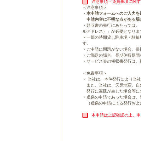
注意事項・免責事項に関す
＜注意事項＞
・
本申請フォームへのご入力を
申請内容に不明な点がある場
・領収書の発行にあたっては、
ルアドレス）」が必要となりま
・一部の時間貸し駐車場・駐輪
す。
・ご申請に問題がない場合、長
・ご郵送の場合、長期休暇期間
・サービス券の領収書発行は、
＜免責事項＞
・ 当社は、本件発行により当
また、当社は、天災地変、自
発行に遅延が生じた場合等に
・虚偽の申請であった場合は、
（虚偽の申請による発行およ
本申請は上記確認の上、申