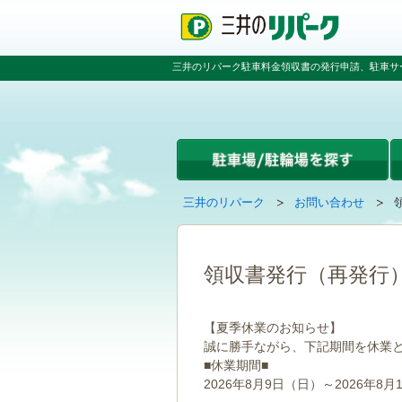
ペ
ペ
こ
ペ
ー
ー
こ
ー
ジ
ジ
か
ジ
の
内
ら
の
三井のリパーク駐車料金領収書の発行申請、駐車サ
先
を
本
先
頭
移
文
頭
で
動
で
へ
す
す
す
戻
る
る
た
め
の
現
の
三井のリパーク
お問い合わせ
リ
在
ペ
ン
の
ー
ク
ペ
ジ
で
ー
で
領収書発行（再発行
す
ジ
す
グ
は
ロ
【夏季休業のお知らせ】
ー
誠に勝手ながら、下記期間を休業
バ
■休業期間■
ル
ナ
2026年8月9日（日）～2026年8月
ビ