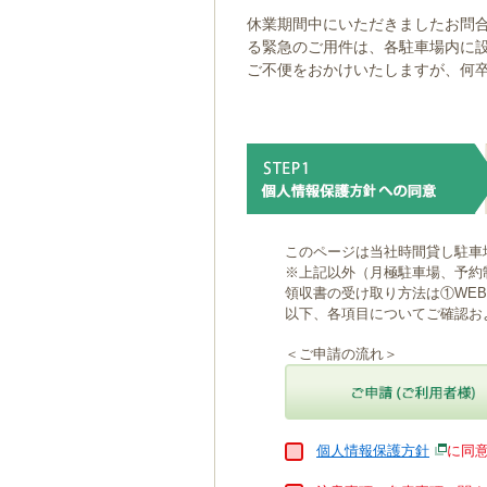
ゲ
休業期間中にいただきましたお問合
ー
る緊急のご用件は、各駐車場内に
シ
ご不便をおかけいたしますが、何
ョ
ン
へ
移
動
し
ま
す
本
このページは当社時間貸し駐車
文
※上記以外（月極駐車場、予約
へ
領収書の受け取り方法は①WE
移
以下、各項目についてご確認お
動
し
＜ご申請の流れ＞
ま
す
個人情報保護方針
に同