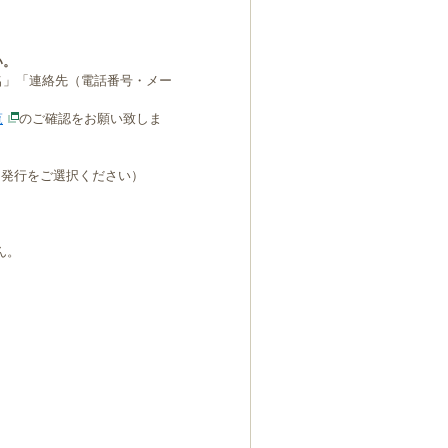
い。
名」「連絡先（電話番号・メー
覧
のご確認をお願い致しま
B発行をご選択ください）
ん。