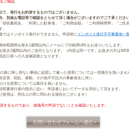
るご確認
以て、発行をお約束するものではございません。
合、別途お電話等で確認をとらせて頂く場合がございますのでご了承くださ
「領収書宛名」「利用した駐車場」「ご利用金額」「ご利用時間帯」「ご氏
す。
場ではインボイス発行ができません。申請前に
インボイス発行不可事業地一
期休暇期間を除き1週間以内にメールにて印刷用URLをお送りいたします。
を除き2週間以内のご送付となります。（内容は同一です。お急ぎの方はWE
指定口座への入金確認後となります。
社の責に帰し得ない事由に起因して被った損害については一切責任を負いませ
然災害、戦乱、暴動、その他不可抗力の事象発生に伴い、
おける損害については責任を負いません。
領収書発行者の指示に従い、申請者においてデータを消去して頂きます。
び使用は、刑法上の罪に問われる場合がございます）
請するものであり、虚偽等の申請でないことを確認いたします。