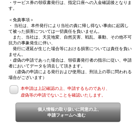
・サービス券の領収書発行は、指定口座への入金確認後となりま
す。
＜免責事項＞
・ 当社は、本件発行により当社の責に帰し得ない事由に起因し
て被った損害については一切責任を負いません。
また、当社は、天災地変、自然災害、戦乱、暴動、その他不可
抗力の事象発生に伴い、
発行に遅延が生じた場合等における損害については責任を負い
ません。
・虚偽の申請であった場合は、領収書発行者の指示に従い、申請
者においてデータを消去して頂きます。
（虚偽の申請による発行および使用は、刑法上の罪に問われる
場合がございます）
本申請は上記確認の上、申請するものであり、
虚偽等の申請でないことを確認いたします。
個人情報の取り扱いに同意の上、
申請フォームへ進む