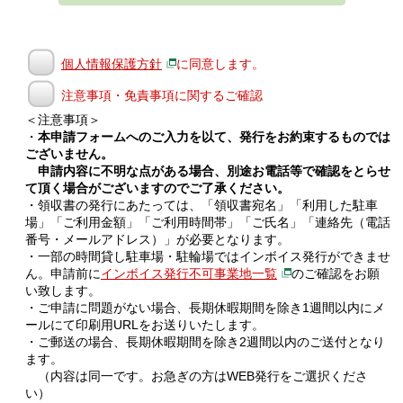
個人情報保護方針
に同意します。
注意事項・免責事項に関するご確認
＜注意事項＞
・
本申請フォームへのご入力を以て、発行をお約束するものでは
ございません。
申請内容に不明な点がある場合、別途お電話等で確認をとらせ
て頂く場合がございますのでご了承ください。
・領収書の発行にあたっては、「領収書宛名」「利用した駐車
場」「ご利用金額」「ご利用時間帯」「ご氏名」「連絡先（電話
番号・メールアドレス）」が必要となります。
・一部の時間貸し駐車場・駐輪場ではインボイス発行ができませ
ん。申請前に
インボイス発行不可事業地一覧
のご確認をお願
い致します。
・ご申請に問題がない場合、長期休暇期間を除き1週間以内にメ
ールにて印刷用URLをお送りいたします。
・ご郵送の場合、長期休暇期間を除き2週間以内のご送付となり
ます。
（内容は同一です。お急ぎの方はWEB発行をご選択くださ
い）