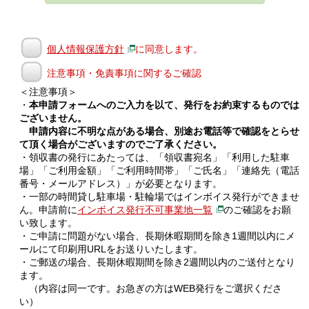
個人情報保護方針
に同意します。
注意事項・免責事項に関するご確認
＜注意事項＞
・
本申請フォームへのご入力を以て、発行をお約束するものでは
ございません。
申請内容に不明な点がある場合、別途お電話等で確認をとらせ
て頂く場合がございますのでご了承ください。
・領収書の発行にあたっては、「領収書宛名」「利用した駐車
場」「ご利用金額」「ご利用時間帯」「ご氏名」「連絡先（電話
番号・メールアドレス）」が必要となります。
・一部の時間貸し駐車場・駐輪場ではインボイス発行ができませ
ん。申請前に
インボイス発行不可事業地一覧
のご確認をお願
い致します。
・ご申請に問題がない場合、長期休暇期間を除き1週間以内にメ
ールにて印刷用URLをお送りいたします。
・ご郵送の場合、長期休暇期間を除き2週間以内のご送付となり
ます。
（内容は同一です。お急ぎの方はWEB発行をご選択くださ
い）