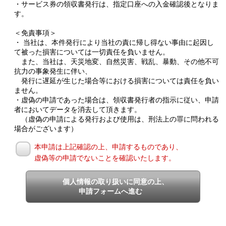
・サービス券の領収書発行は、指定口座への入金確認後となりま
す。
＜免責事項＞
・ 当社は、本件発行により当社の責に帰し得ない事由に起因し
て被った損害については一切責任を負いません。
また、当社は、天災地変、自然災害、戦乱、暴動、その他不可
抗力の事象発生に伴い、
発行に遅延が生じた場合等における損害については責任を負い
ません。
・虚偽の申請であった場合は、領収書発行者の指示に従い、申請
者においてデータを消去して頂きます。
（虚偽の申請による発行および使用は、刑法上の罪に問われる
場合がございます）
本申請は上記確認の上、申請するものであり、
虚偽等の申請でないことを確認いたします。
個人情報の取り扱いに同意の上、
申請フォームへ進む