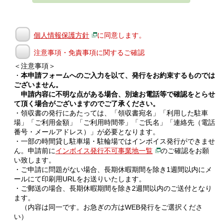
個人情報保護方針
に同意します。
注意事項・免責事項に関するご確認
＜注意事項＞
・
本申請フォームへのご入力を以て、発行をお約束するものでは
ございません。
申請内容に不明な点がある場合、別途お電話等で確認をとらせ
て頂く場合がございますのでご了承ください。
・領収書の発行にあたっては、「領収書宛名」「利用した駐車
場」「ご利用金額」「ご利用時間帯」「ご氏名」「連絡先（電話
番号・メールアドレス）」が必要となります。
・一部の時間貸し駐車場・駐輪場ではインボイス発行ができませ
ん。申請前に
インボイス発行不可事業地一覧
のご確認をお願
い致します。
・ご申請に問題がない場合、長期休暇期間を除き1週間以内にメ
ールにて印刷用URLをお送りいたします。
・ご郵送の場合、長期休暇期間を除き2週間以内のご送付となり
ます。
（内容は同一です。お急ぎの方はWEB発行をご選択くださ
い）