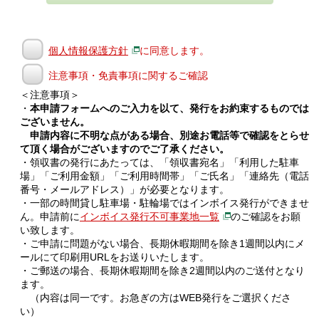
個人情報保護方針
に同意します。
注意事項・免責事項に関するご確認
＜注意事項＞
・
本申請フォームへのご入力を以て、発行をお約束するものでは
ございません。
申請内容に不明な点がある場合、別途お電話等で確認をとらせ
て頂く場合がございますのでご了承ください。
・領収書の発行にあたっては、「領収書宛名」「利用した駐車
場」「ご利用金額」「ご利用時間帯」「ご氏名」「連絡先（電話
番号・メールアドレス）」が必要となります。
・一部の時間貸し駐車場・駐輪場ではインボイス発行ができませ
ん。申請前に
インボイス発行不可事業地一覧
のご確認をお願
い致します。
・ご申請に問題がない場合、長期休暇期間を除き1週間以内にメ
ールにて印刷用URLをお送りいたします。
・ご郵送の場合、長期休暇期間を除き2週間以内のご送付となり
ます。
（内容は同一です。お急ぎの方はWEB発行をご選択くださ
い）