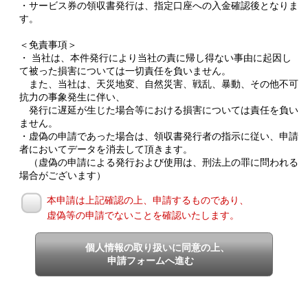
・サービス券の領収書発行は、指定口座への入金確認後となりま
す。
＜免責事項＞
・ 当社は、本件発行により当社の責に帰し得ない事由に起因し
て被った損害については一切責任を負いません。
また、当社は、天災地変、自然災害、戦乱、暴動、その他不可
抗力の事象発生に伴い、
発行に遅延が生じた場合等における損害については責任を負い
ません。
・虚偽の申請であった場合は、領収書発行者の指示に従い、申請
者においてデータを消去して頂きます。
（虚偽の申請による発行および使用は、刑法上の罪に問われる
場合がございます）
本申請は上記確認の上、申請するものであり、
虚偽等の申請でないことを確認いたします。
個人情報の取り扱いに同意の上、
申請フォームへ進む