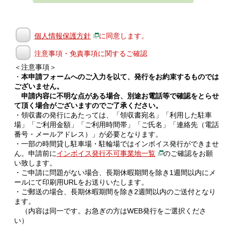
個人情報保護方針
に同意します。
注意事項・免責事項に関するご確認
＜注意事項＞
・
本申請フォームへのご入力を以て、発行をお約束するものでは
ございません。
申請内容に不明な点がある場合、別途お電話等で確認をとらせ
て頂く場合がございますのでご了承ください。
・領収書の発行にあたっては、「領収書宛名」「利用した駐車
場」「ご利用金額」「ご利用時間帯」「ご氏名」「連絡先（電話
番号・メールアドレス）」が必要となります。
・一部の時間貸し駐車場・駐輪場ではインボイス発行ができませ
ん。申請前に
インボイス発行不可事業地一覧
のご確認をお願
い致します。
・ご申請に問題がない場合、長期休暇期間を除き1週間以内にメ
ールにて印刷用URLをお送りいたします。
・ご郵送の場合、長期休暇期間を除き2週間以内のご送付となり
ます。
（内容は同一です。お急ぎの方はWEB発行をご選択くださ
い）