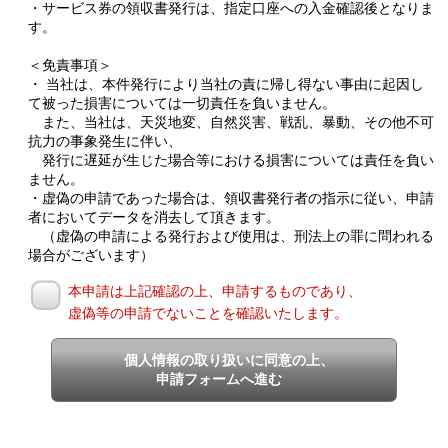
・サービス券の領収書発行は、指定口座への入金確認後となりま
す。
＜免責事項＞
・ 当社は、本件発行により当社の責に帰し得ない事由に起因し
て被った損害については一切責任を負いません。
また、当社は、天災地変、自然災害、戦乱、暴動、その他不可
抗力の事象発生に伴い、
発行に遅延が生じた場合等における損害については責任を負い
ません。
・虚偽の申請であった場合は、領収書発行者の指示に従い、申請
者においてデータを消去して頂きます。
（虚偽の申請による発行および使用は、刑法上の罪に問われる
場合がございます）
本申請は上記確認の上、申請するものであり、
虚偽等の申請でないことを確認いたします。
個人情報の取り扱いに同意の上、
申請フォームへ進む