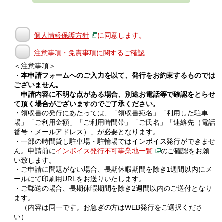
個人情報保護方針
に同意します。
注意事項・免責事項に関するご確認
＜注意事項＞
・
本申請フォームへのご入力を以て、発行をお約束するものでは
ございません。
申請内容に不明な点がある場合、別途お電話等で確認をとらせ
て頂く場合がございますのでご了承ください。
・領収書の発行にあたっては、「領収書宛名」「利用した駐車
場」「ご利用金額」「ご利用時間帯」「ご氏名」「連絡先（電話
番号・メールアドレス）」が必要となります。
・一部の時間貸し駐車場・駐輪場ではインボイス発行ができませ
ん。申請前に
インボイス発行不可事業地一覧
のご確認をお願
い致します。
・ご申請に問題がない場合、長期休暇期間を除き1週間以内にメ
ールにて印刷用URLをお送りいたします。
・ご郵送の場合、長期休暇期間を除き2週間以内のご送付となり
ます。
（内容は同一です。お急ぎの方はWEB発行をご選択くださ
い）