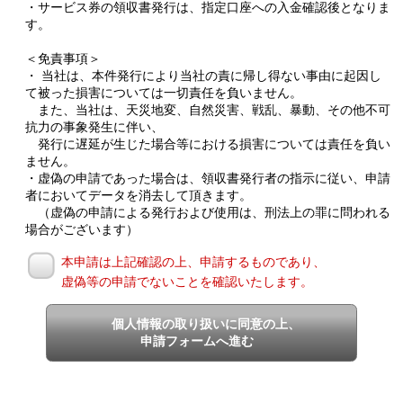
・サービス券の領収書発行は、指定口座への入金確認後となりま
す。
＜免責事項＞
・ 当社は、本件発行により当社の責に帰し得ない事由に起因し
て被った損害については一切責任を負いません。
また、当社は、天災地変、自然災害、戦乱、暴動、その他不可
抗力の事象発生に伴い、
発行に遅延が生じた場合等における損害については責任を負い
ません。
・虚偽の申請であった場合は、領収書発行者の指示に従い、申請
者においてデータを消去して頂きます。
（虚偽の申請による発行および使用は、刑法上の罪に問われる
場合がございます）
本申請は上記確認の上、申請するものであり、
虚偽等の申請でないことを確認いたします。
個人情報の取り扱いに同意の上、
申請フォームへ進む