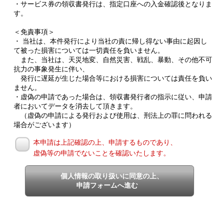
・サービス券の領収書発行は、指定口座への入金確認後となりま
す。
＜免責事項＞
・ 当社は、本件発行により当社の責に帰し得ない事由に起因し
て被った損害については一切責任を負いません。
また、当社は、天災地変、自然災害、戦乱、暴動、その他不可
抗力の事象発生に伴い、
発行に遅延が生じた場合等における損害については責任を負い
ません。
・虚偽の申請であった場合は、領収書発行者の指示に従い、申請
者においてデータを消去して頂きます。
（虚偽の申請による発行および使用は、刑法上の罪に問われる
場合がございます）
本申請は上記確認の上、申請するものであり、
虚偽等の申請でないことを確認いたします。
個人情報の取り扱いに同意の上、
申請フォームへ進む