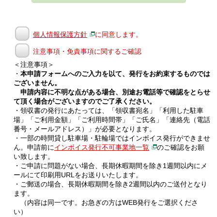
個人情報保護方針
に同意します。
注意事項・免責事項に関するご確認
＜注意事項＞
・
本申請フォームへのご入力を以て、発行をお約束するものでは
ございません。
申請内容に不明な点がある場合、別途お電話等で確認をとらせ
て頂く場合がございますのでご了承ください。
・領収書の発行にあたっては、「領収書宛名」「利用した駐車
場」「ご利用金額」「ご利用時間帯」「ご氏名」「連絡先（電話
番号・メールアドレス）」が必要となります。
・一部の時間貸し駐車場・駐輪場ではインボイス発行ができませ
ん。申請前に
インボイス発行不可事業地一覧
のご確認をお願
い致します。
・ご申請に問題がない場合、長期休暇期間を除き1週間以内にメ
ールにて印刷用URLをお送りいたします。
・ご郵送の場合、長期休暇期間を除き2週間以内のご送付となり
ます。
（内容は同一です。お急ぎの方はWEB発行をご選択くださ
い）