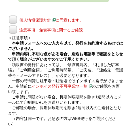
個人情報保護方針
に同意します。
注意事項・免責事項に関するご確認
＜注意事項＞
・
本申請フォームへのご入力を以て、発行をお約束するものでは
ございません。
申請内容に不明な点がある場合、別途お電話等で確認をとらせ
て頂く場合がございますのでご了承ください。
・領収書の発行にあたっては、「領収書宛名」「利用した駐車
場」「ご利用金額」「ご利用時間帯」「ご氏名」「連絡先（電話
番号・メールアドレス）」が必要となります。
・一部の時間貸し駐車場・駐輪場ではインボイス発行ができませ
ん。申請前に
インボイス発行不可事業地一覧
のご確認をお願
い致します。
・ご申請に問題がない場合、長期休暇期間を除き1週間以内にメ
ールにて印刷用URLをお送りいたします。
・ご郵送の場合、長期休暇期間を除き2週間以内のご送付となり
ます。
（内容は同一です。お急ぎの方はWEB発行をご選択くださ
い）