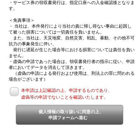
・サービス券の領収書発行は、指定口座への入金確認後となりま
す。
＜免責事項＞
・ 当社は、本件発行により当社の責に帰し得ない事由に起因し
て被った損害については一切責任を負いません。
また、当社は、天災地変、自然災害、戦乱、暴動、その他不可
抗力の事象発生に伴い、
発行に遅延が生じた場合等における損害については責任を負い
ません。
・虚偽の申請であった場合は、領収書発行者の指示に従い、申請
者においてデータを消去して頂きます。
（虚偽の申請による発行および使用は、刑法上の罪に問われる
場合がございます）
本申請は上記確認の上、申請するものであり、
虚偽等の申請でないことを確認いたします。
個人情報の取り扱いに同意の上、
申請フォームへ進む