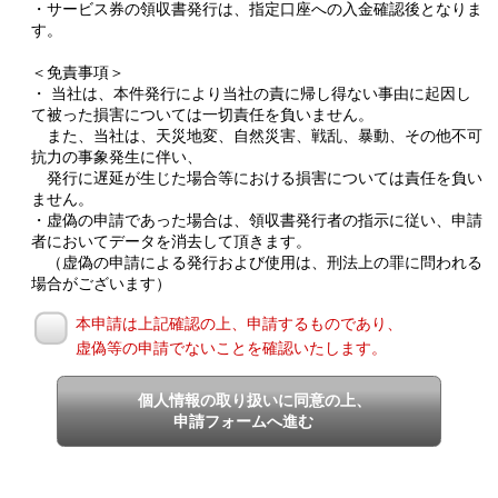
・サービス券の領収書発行は、指定口座への入金確認後となりま
す。
＜免責事項＞
・ 当社は、本件発行により当社の責に帰し得ない事由に起因し
て被った損害については一切責任を負いません。
また、当社は、天災地変、自然災害、戦乱、暴動、その他不可
抗力の事象発生に伴い、
発行に遅延が生じた場合等における損害については責任を負い
ません。
・虚偽の申請であった場合は、領収書発行者の指示に従い、申請
者においてデータを消去して頂きます。
（虚偽の申請による発行および使用は、刑法上の罪に問われる
場合がございます）
本申請は上記確認の上、申請するものであり、
虚偽等の申請でないことを確認いたします。
個人情報の取り扱いに同意の上、
申請フォームへ進む