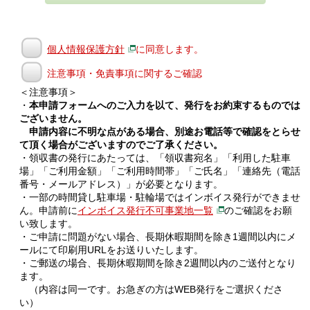
個人情報保護方針
に同意します。
注意事項・免責事項に関するご確認
＜注意事項＞
・
本申請フォームへのご入力を以て、発行をお約束するものでは
ございません。
申請内容に不明な点がある場合、別途お電話等で確認をとらせ
て頂く場合がございますのでご了承ください。
・領収書の発行にあたっては、「領収書宛名」「利用した駐車
場」「ご利用金額」「ご利用時間帯」「ご氏名」「連絡先（電話
番号・メールアドレス）」が必要となります。
・一部の時間貸し駐車場・駐輪場ではインボイス発行ができませ
ん。申請前に
インボイス発行不可事業地一覧
のご確認をお願
い致します。
・ご申請に問題がない場合、長期休暇期間を除き1週間以内にメ
ールにて印刷用URLをお送りいたします。
・ご郵送の場合、長期休暇期間を除き2週間以内のご送付となり
ます。
（内容は同一です。お急ぎの方はWEB発行をご選択くださ
い）