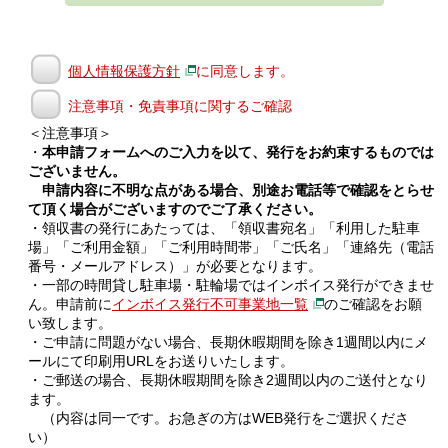
個人情報保護方針
に同意します。
注意事項・免責事項に関するご確認
＜注意事項＞
・
本申請フォームへのご入力を以て、発行をお約束するものでは
ございません。
申請内容に不明な点がある場合、別途お電話等で確認をとらせ
て頂く場合がございますのでご了承ください。
・領収書の発行にあたっては、「領収書宛名」「利用した駐車
場」「ご利用金額」「ご利用時間帯」「ご氏名」「連絡先（電話
番号・メールアドレス）」が必要となります。
・一部の時間貸し駐車場・駐輪場ではインボイス発行ができませ
ん。申請前に
インボイス発行不可事業地一覧
のご確認をお願
い致します。
・ご申請に問題がない場合、長期休暇期間を除き1週間以内にメ
ールにて印刷用URLをお送りいたします。
・ご郵送の場合、長期休暇期間を除き2週間以内のご送付となり
ます。
（内容は同一です。お急ぎの方はWEB発行をご選択くださ
い）