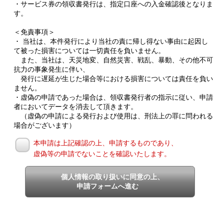
・サービス券の領収書発行は、指定口座への入金確認後となりま
す。
＜免責事項＞
・ 当社は、本件発行により当社の責に帰し得ない事由に起因し
て被った損害については一切責任を負いません。
また、当社は、天災地変、自然災害、戦乱、暴動、その他不可
抗力の事象発生に伴い、
発行に遅延が生じた場合等における損害については責任を負い
ません。
・虚偽の申請であった場合は、領収書発行者の指示に従い、申請
者においてデータを消去して頂きます。
（虚偽の申請による発行および使用は、刑法上の罪に問われる
場合がございます）
本申請は上記確認の上、申請するものであり、
虚偽等の申請でないことを確認いたします。
個人情報の取り扱いに同意の上、
申請フォームへ進む