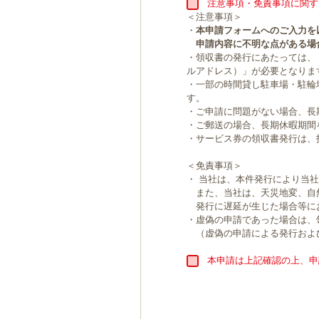
注意事項・免責事項に関す
＜注意事項＞
・
本申請フォームへのご入力を
申請内容に不明な点がある場
・領収書の発行にあたっては、
ルアドレス）」が必要となりま
・一部の時間貸し駐車場・駐輪
す。
・ご申請に問題がない場合、長
・ご郵送の場合、長期休暇期間
・サービス券の領収書発行は、
＜免責事項＞
・ 当社は、本件発行により当
また、当社は、天災地変、自
発行に遅延が生じた場合等に
・虚偽の申請であった場合は、
（虚偽の申請による発行およ
本申請は上記確認の上、申