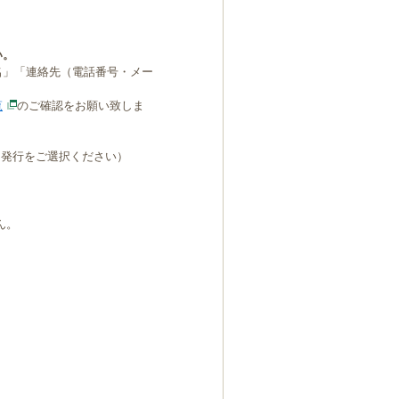
い。
名」「連絡先（電話番号・メー
覧
のご確認をお願い致しま
B発行をご選択ください）
ん。