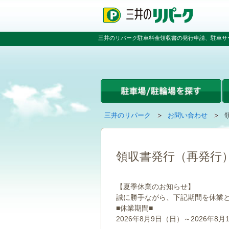
ペ
ペ
こ
ペ
ー
ー
こ
ー
ジ
ジ
か
ジ
の
内
ら
の
三井のリパーク駐車料金領収書の発行申請、駐車サ
先
を
本
先
頭
移
文
頭
で
動
で
へ
す
す
す
戻
る
る
た
め
の
現
の
三井のリパーク
お問い合わせ
リ
在
ペ
ン
の
ー
ク
ペ
ジ
で
ー
で
領収書発行（再発行
す
ジ
す
グ
は
ロ
【夏季休業のお知らせ】
ー
誠に勝手ながら、下記期間を休業
バ
■休業期間■
ル
ナ
2026年8月9日（日）～2026年8月
ビ