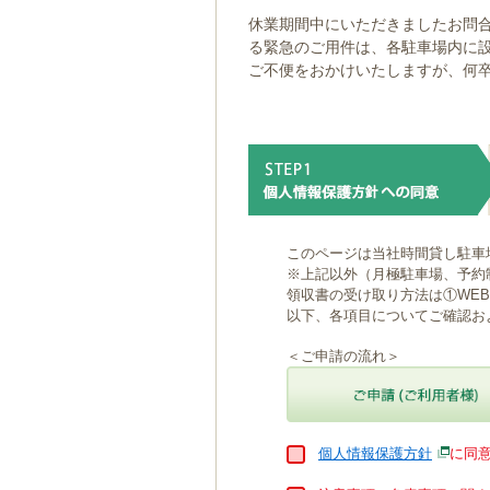
ゲ
休業期間中にいただきましたお問合
ー
る緊急のご用件は、各駐車場内に
シ
ご不便をおかけいたしますが、何
ョ
ン
へ
移
動
し
ま
す
本
このページは当社時間貸し駐車
文
※上記以外（月極駐車場、予約
へ
領収書の受け取り方法は①WE
移
以下、各項目についてご確認お
動
し
＜ご申請の流れ＞
ま
す
個人情報保護方針
に同