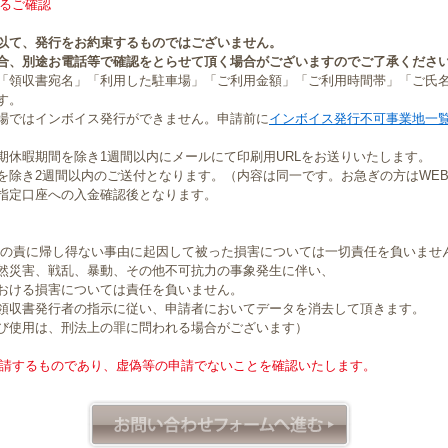
るご確認
以て、発行をお約束するものではございません。
合、別途お電話等で確認をとらせて頂く場合がございますのでご了承くださ
「領収書宛名」「利用した駐車場」「ご利用金額」「ご利用時間帯」「ご氏
す。
場ではインボイス発行ができません。申請前に
インボイス発行不可事業地一
期休暇期間を除き1週間以内にメールにて印刷用URLをお送りいたします。
を除き2週間以内のご送付となります。（内容は同一です。お急ぎの方はWE
指定口座への入金確認後となります。
社の責に帰し得ない事由に起因して被った損害については一切責任を負いませ
然災害、戦乱、暴動、その他不可抗力の事象発生に伴い、
おける損害については責任を負いません。
領収書発行者の指示に従い、申請者においてデータを消去して頂きます。
び使用は、刑法上の罪に問われる場合がございます）
請するものであり、虚偽等の申請でないことを確認いたします。