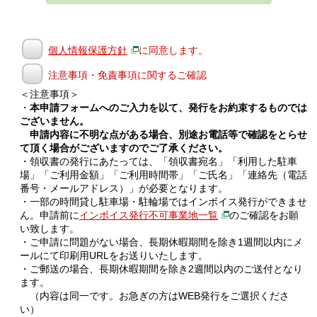
個人情報保護方針
に同意します。
注意事項・免責事項に関するご確認
＜注意事項＞
・
本申請フォームへのご入力を以て、発行をお約束するものでは
ございません。
申請内容に不明な点がある場合、別途お電話等で確認をとらせ
て頂く場合がございますのでご了承ください。
・領収書の発行にあたっては、「領収書宛名」「利用した駐車
場」「ご利用金額」「ご利用時間帯」「ご氏名」「連絡先（電話
番号・メールアドレス）」が必要となります。
・一部の時間貸し駐車場・駐輪場ではインボイス発行ができませ
ん。申請前に
インボイス発行不可事業地一覧
のご確認をお願
い致します。
・ご申請に問題がない場合、長期休暇期間を除き1週間以内にメ
ールにて印刷用URLをお送りいたします。
・ご郵送の場合、長期休暇期間を除き2週間以内のご送付となり
ます。
（内容は同一です。お急ぎの方はWEB発行をご選択くださ
い）