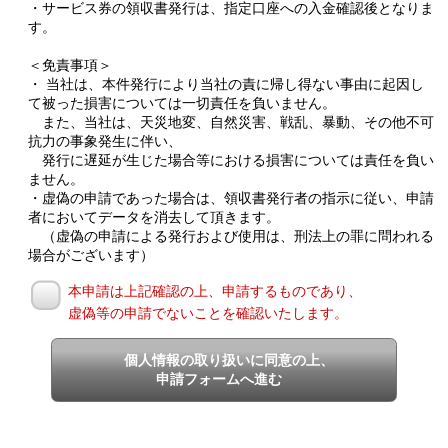
・サービス券の領収書発行は、指定口座への入金確認後となりま
す。
＜免責事項＞
・ 当社は、本件発行により当社の責に帰し得ない事由に起因し
て被った損害については一切責任を負いません。
また、当社は、天災地変、自然災害、戦乱、暴動、その他不可
抗力の事象発生に伴い、
発行に遅延が生じた場合等における損害については責任を負い
ません。
・虚偽の申請であった場合は、領収書発行者の指示に従い、申請
者においてデータを消去して頂きます。
（虚偽の申請による発行および使用は、刑法上の罪に問われる
場合がございます）
本申請は上記確認の上、申請するものであり、
虚偽等の申請でないことを確認いたします。
個人情報の取り扱いに同意の上、
申請フォームへ進む