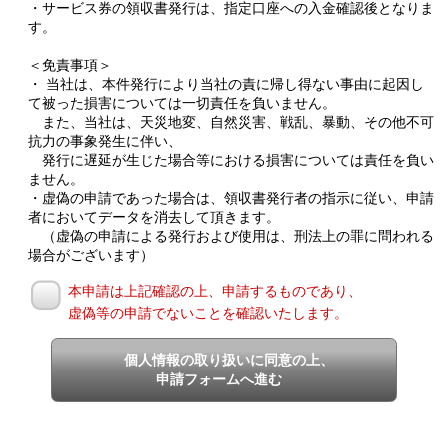
・サービス券の領収書発行は、指定口座への入金確認後となりま
す。
＜免責事項＞
・ 当社は、本件発行により当社の責に帰し得ない事由に起因し
て被った損害については一切責任を負いません。
また、当社は、天災地変、自然災害、戦乱、暴動、その他不可
抗力の事象発生に伴い、
発行に遅延が生じた場合等における損害については責任を負い
ません。
・虚偽の申請であった場合は、領収書発行者の指示に従い、申請
者においてデータを消去して頂きます。
（虚偽の申請による発行および使用は、刑法上の罪に問われる
場合がございます）
本申請は上記確認の上、申請するものであり、
虚偽等の申請でないことを確認いたします。
個人情報の取り扱いに同意の上、
申請フォームへ進む