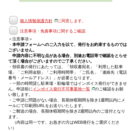
個人情報保護方針
に同意します。
注意事項・免責事項に関するご確認
＜注意事項＞
・
本申請フォームへのご入力を以て、発行をお約束するものでは
ございません。
申請内容に不明な点がある場合、別途お電話等で確認をとらせ
て頂く場合がございますのでご了承ください。
・領収書の発行にあたっては、「領収書宛名」「利用した駐車
場」「ご利用金額」「ご利用時間帯」「ご氏名」「連絡先（電話
番号・メールアドレス）」が必要となります。
・一部の時間貸し駐車場・駐輪場ではインボイス発行ができませ
ん。申請前に
インボイス発行不可事業地一覧
のご確認をお願
い致します。
・ご申請に問題がない場合、長期休暇期間を除き1週間以内にメ
ールにて印刷用URLをお送りいたします。
・ご郵送の場合、長期休暇期間を除き2週間以内のご送付となり
ます。
（内容は同一です。お急ぎの方はWEB発行をご選択くださ
い）