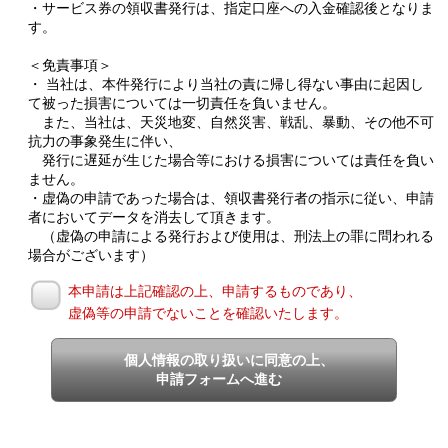
・サービス券の領収書発行は、指定口座への入金確認後となりま
す。
＜免責事項＞
・ 当社は、本件発行により当社の責に帰し得ない事由に起因し
て被った損害については一切責任を負いません。
また、当社は、天災地変、自然災害、戦乱、暴動、その他不可
抗力の事象発生に伴い、
発行に遅延が生じた場合等における損害については責任を負い
ません。
・虚偽の申請であった場合は、領収書発行者の指示に従い、申請
者においてデータを消去して頂きます。
（虚偽の申請による発行および使用は、刑法上の罪に問われる
場合がございます）
本申請は上記確認の上、申請するものであり、
虚偽等の申請でないことを確認いたします。
個人情報の取り扱いに同意の上、
申請フォームへ進む