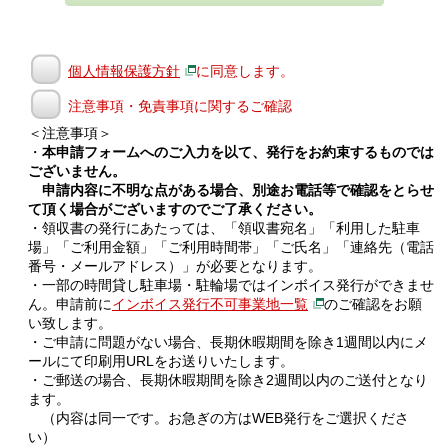
個人情報保護方針
に同意します。
注意事項・免責事項に関するご確認
＜注意事項＞
・
本申請フォームへのご入力を以て、発行をお約束するものでは
ございません。
申請内容に不明な点がある場合、別途お電話等で確認をとらせ
て頂く場合がございますのでご了承ください。
・領収書の発行にあたっては、「領収書宛名」「利用した駐車
場」「ご利用金額」「ご利用時間帯」「ご氏名」「連絡先（電話
番号・メールアドレス）」が必要となります。
・一部の時間貸し駐車場・駐輪場ではインボイス発行ができませ
ん。申請前に
インボイス発行不可事業地一覧
のご確認をお願
い致します。
・ご申請に問題がない場合、長期休暇期間を除き1週間以内にメ
ールにて印刷用URLをお送りいたします。
・ご郵送の場合、長期休暇期間を除き2週間以内のご送付となり
ます。
（内容は同一です。お急ぎの方はWEB発行をご選択くださ
い）