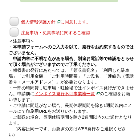
個人情報保護方針
に同意します。
注意事項・免責事項に関するご確認
＜注意事項＞
・
本申請フォームへのご入力を以て、発行をお約束するものでは
ございません。
申請内容に不明な点がある場合、別途お電話等で確認をとらせ
て頂く場合がございますのでご了承ください。
・領収書の発行にあたっては、「領収書宛名」「利用した駐車
場」「ご利用金額」「ご利用時間帯」「ご氏名」「連絡先（電話
番号・メールアドレス）」が必要となります。
・一部の時間貸し駐車場・駐輪場ではインボイス発行ができませ
ん。申請前に
インボイス発行不可事業地一覧
のご確認をお願
い致します。
・ご申請に問題がない場合、長期休暇期間を除き1週間以内にメ
ールにて印刷用URLをお送りいたします。
・ご郵送の場合、長期休暇期間を除き2週間以内のご送付となり
ます。
（内容は同一です。お急ぎの方はWEB発行をご選択くださ
い）