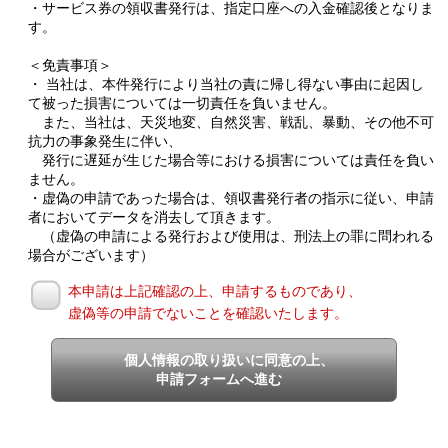
・サービス券の領収書発行は、指定口座への入金確認後となりま
す。
＜免責事項＞
・ 当社は、本件発行により当社の責に帰し得ない事由に起因し
て被った損害については一切責任を負いません。
また、当社は、天災地変、自然災害、戦乱、暴動、その他不可
抗力の事象発生に伴い、
発行に遅延が生じた場合等における損害については責任を負い
ません。
・虚偽の申請であった場合は、領収書発行者の指示に従い、申請
者においてデータを消去して頂きます。
（虚偽の申請による発行および使用は、刑法上の罪に問われる
場合がございます）
本申請は上記確認の上、申請するものであり、
虚偽等の申請でないことを確認いたします。
個人情報の取り扱いに同意の上、
申請フォームへ進む