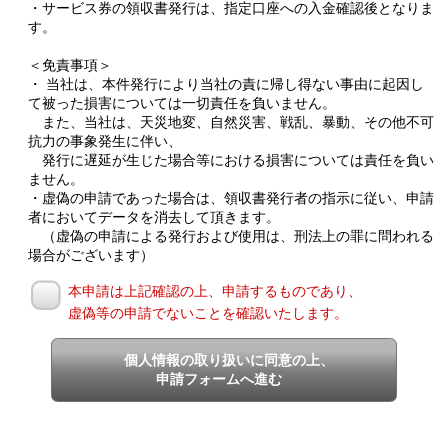
・サービス券の領収書発行は、指定口座への入金確認後となりま
す。
＜免責事項＞
・ 当社は、本件発行により当社の責に帰し得ない事由に起因し
て被った損害については一切責任を負いません。
また、当社は、天災地変、自然災害、戦乱、暴動、その他不可
抗力の事象発生に伴い、
発行に遅延が生じた場合等における損害については責任を負い
ません。
・虚偽の申請であった場合は、領収書発行者の指示に従い、申請
者においてデータを消去して頂きます。
（虚偽の申請による発行および使用は、刑法上の罪に問われる
場合がございます）
本申請は上記確認の上、申請するものであり、
虚偽等の申請でないことを確認いたします。
個人情報の取り扱いに同意の上、
申請フォームへ進む