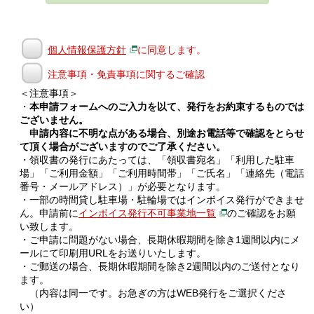
個人情報保護方針
に同意します。
注意事項・免責事項に関するご確認
＜注意事項＞
・
本申請フォームへのご入力を以て、発行をお約束するものでは
ございません。
申請内容に不明な点がある場合、別途お電話等で確認をとらせ
て頂く場合がございますのでご了承ください。
・領収書の発行にあたっては、「領収書宛名」「利用した駐車
場」「ご利用金額」「ご利用時間帯」「ご氏名」「連絡先（電話
番号・メールアドレス）」が必要となります。
・一部の時間貸し駐車場・駐輪場ではインボイス発行ができませ
ん。申請前に
インボイス発行不可事業地一覧
のご確認をお願
い致します。
・ご申請に問題がない場合、長期休暇期間を除き1週間以内にメ
ールにて印刷用URLをお送りいたします。
・ご郵送の場合、長期休暇期間を除き2週間以内のご送付となり
ます。
（内容は同一です。お急ぎの方はWEB発行をご選択くださ
い）