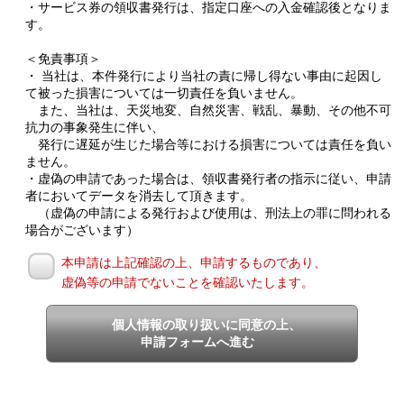
・サービス券の領収書発行は、指定口座への入金確認後となりま
す。
＜免責事項＞
・ 当社は、本件発行により当社の責に帰し得ない事由に起因し
て被った損害については一切責任を負いません。
また、当社は、天災地変、自然災害、戦乱、暴動、その他不可
抗力の事象発生に伴い、
発行に遅延が生じた場合等における損害については責任を負い
ません。
・虚偽の申請であった場合は、領収書発行者の指示に従い、申請
者においてデータを消去して頂きます。
（虚偽の申請による発行および使用は、刑法上の罪に問われる
場合がございます）
本申請は上記確認の上、申請するものであり、
虚偽等の申請でないことを確認いたします。
個人情報の取り扱いに同意の上、
申請フォームへ進む