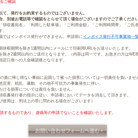
るご確認
以て、発行をお約束するものではございません。
合、別途お電話等で確認をとらせて頂く場合がございますのでご了承くださ
「領収書宛名」「利用した駐車場」「ご利用金額」「ご利用時間帯」「ご氏
す。
場ではインボイス発行ができません。申請前に
インボイス発行不可事業地一
期休暇期間を除き1週間以内にメールにて印刷用URLをお送りいたします。
を除き2週間以内のご送付となります。（内容は同一です。お急ぎの方はWE
指定口座への入金確認後となります。
社の責に帰し得ない事由に起因して被った損害については一切責任を負いませ
然災害、戦乱、暴動、その他不可抗力の事象発生に伴い、
おける損害については責任を負いません。
領収書発行者の指示に従い、申請者においてデータを消去して頂きます。
び使用は、刑法上の罪に問われる場合がございます）
請するものであり、虚偽等の申請でないことを確認いたします。