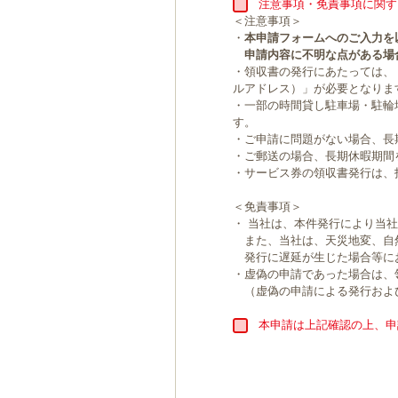
注意事項・免責事項に関す
＜注意事項＞
・
本申請フォームへのご入力を
申請内容に不明な点がある場
・領収書の発行にあたっては、
ルアドレス）」が必要となりま
・一部の時間貸し駐車場・駐輪
す。
・ご申請に問題がない場合、長
・ご郵送の場合、長期休暇期間
・サービス券の領収書発行は、
＜免責事項＞
・ 当社は、本件発行により当
また、当社は、天災地変、自
発行に遅延が生じた場合等に
・虚偽の申請であった場合は、
（虚偽の申請による発行およ
本申請は上記確認の上、申