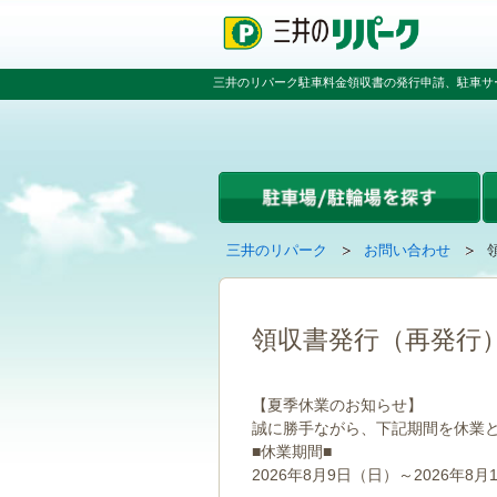
ペ
ペ
こ
ペ
ー
ー
こ
ー
ジ
ジ
か
ジ
の
内
ら
の
三井のリパーク駐車料金領収書の発行申請、駐車サ
先
を
本
先
頭
移
文
頭
で
動
で
へ
す
す
す
戻
る
る
た
め
の
現
の
三井のリパーク
お問い合わせ
リ
在
ペ
ン
の
ー
ク
ペ
ジ
で
ー
で
領収書発行（再発行
す
ジ
す
グ
は
ロ
【夏季休業のお知らせ】
ー
誠に勝手ながら、下記期間を休業
バ
■休業期間■
ル
ナ
2026年8月9日（日）～2026年8月
ビ