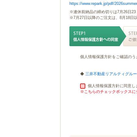
https://www.repark.jp/pdf/2026summer
ゲ
ー
※連休前納品の締め切りは7月26日23
シ
※7月27日以降のご注文は、8月18
ョ
ン
へ
移
動
し
個人情報保護方針をご確認のう
ま
す
本
◆
三井不動産リアルティグル
文
へ
個人情報保護方針に同意し
移
※こちらのチェックボックスにチ
動
し
ま
す