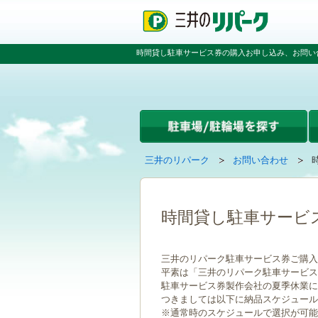
ペ
ペ
こ
ー
ー
こ
ジ
ジ
か
の
内
ら
時間貸し駐車サービス券の購入お申し込み、お問い
先
を
本
頭
移
文
で
動
で
す
す
す
る
た
め
の
現
の
三井のリパーク
お問い合わせ
リ
在
ペ
ン
ペ
の
ー
ク
ー
ペ
ジ
で
ジ
ー
で
時間貸し駐車サービ
す
の
ジ
す
グ
先
は
ロ
頭
三井のリパーク駐車サービス券ご購入
ー
へ
平素は「三井のリパーク駐車サービス
バ
戻
駐車サービス券製作会社の夏季休業に伴い
ル
る
つきましては以下に納品スケジュール
ナ
※通常時のスケジュールで選択が可能
ビ