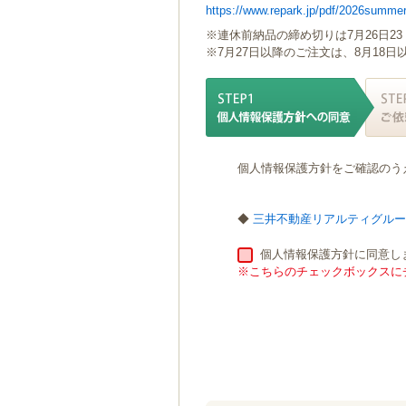
https://www.repark.jp/pdf/2026summer
ゲ
ー
※連休前納品の締め切りは7月26日23
シ
※7月27日以降のご注文は、8月18
ョ
ン
へ
移
動
し
個人情報保護方針をご確認のう
ま
す
本
◆
三井不動産リアルティグル
文
へ
個人情報保護方針に同意し
移
※こちらのチェックボックスにチ
動
し
ま
す