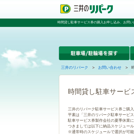
ペ
ペ
こ
ー
ー
こ
ジ
ジ
か
の
内
ら
時間貸し駐車サービス券の購入お申し込み、お問い
先
を
本
頭
移
文
で
動
で
す
す
す
る
た
め
の
現
の
三井のリパーク
お問い合わせ
リ
在
ペ
ン
ペ
の
ー
ク
ー
ペ
ジ
で
ジ
ー
で
時間貸し駐車サービ
す
の
ジ
す
グ
先
は
ロ
頭
三井のリパーク駐車サービス券ご購入
ー
へ
平素は「三井のリパーク駐車サービス
バ
戻
駐車サービス券製作会社の夏季休業に伴い
ル
る
つきましては以下に納品スケジュール
ナ
※通常時のスケジュールで選択が可能
ビ