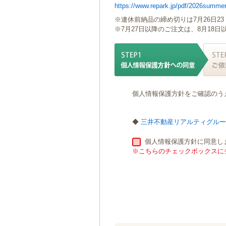
https://www.repark.jp/pdf/2026summer
ゲ
ー
※連休前納品の締め切りは7月26日23
シ
※7月27日以降のご注文は、8月18
ョ
ン
へ
移
動
し
個人情報保護方針をご確認のう
ま
す
本
◆
三井不動産リアルティグル
文
へ
個人情報保護方針に同意し
移
※こちらのチェックボックスにチ
動
し
ま
す