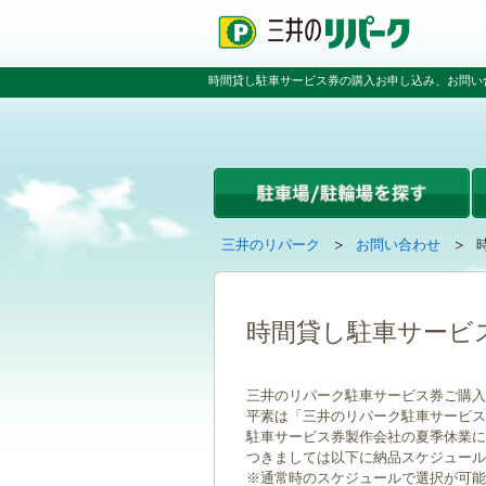
ペ
ペ
こ
ー
ー
こ
ジ
ジ
か
の
内
ら
時間貸し駐車サービス券の購入お申し込み、お問い
先
を
本
頭
移
文
で
動
で
す
す
す
る
た
め
の
現
の
三井のリパーク
お問い合わせ
リ
在
ペ
ン
ペ
の
ー
ク
ー
ペ
ジ
で
ジ
ー
で
時間貸し駐車サービ
す
の
ジ
す
グ
先
は
ロ
頭
三井のリパーク駐車サービス券ご購入
ー
へ
平素は「三井のリパーク駐車サービス
バ
戻
駐車サービス券製作会社の夏季休業に伴い
ル
る
つきましては以下に納品スケジュール
ナ
※通常時のスケジュールで選択が可能
ビ