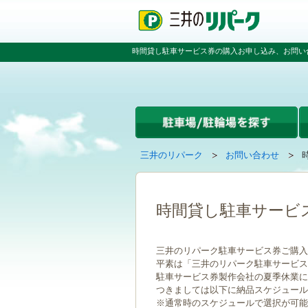
ペ
ペ
こ
ー
ー
こ
ジ
ジ
か
の
内
ら
時間貸し駐車サービス券の購入お申し込み、お問い
先
を
本
頭
移
文
で
動
で
す
す
す
る
た
め
の
現
の
三井のリパーク
お問い合わせ
リ
在
ペ
ン
ペ
の
ー
ク
ー
ペ
ジ
で
ジ
ー
で
時間貸し駐車サービ
す
の
ジ
す
グ
先
は
ロ
頭
三井のリパーク駐車サービス券ご購入
ー
へ
平素は「三井のリパーク駐車サービス
バ
戻
駐車サービス券製作会社の夏季休業に伴い
ル
る
つきましては以下に納品スケジュール
ナ
※通常時のスケジュールで選択が可能
ビ