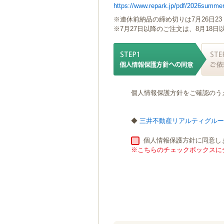
https://www.repark.jp/pdf/2026summer
ゲ
ー
※連休前納品の締め切りは7月26日23
シ
※7月27日以降のご注文は、8月18
ョ
ン
へ
移
動
し
個人情報保護方針をご確認のう
ま
す
本
◆
三井不動産リアルティグル
文
へ
個人情報保護方針に同意し
移
※こちらのチェックボックスにチ
動
し
ま
す