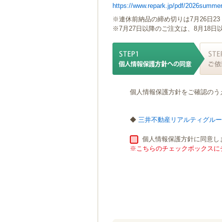
https://www.repark.jp/pdf/2026summer
ゲ
ー
※連休前納品の締め切りは7月26日23
シ
※7月27日以降のご注文は、8月18
ョ
ン
へ
移
動
し
個人情報保護方針をご確認のう
ま
す
本
◆
三井不動産リアルティグル
文
へ
個人情報保護方針に同意し
移
※こちらのチェックボックスにチ
動
し
ま
す