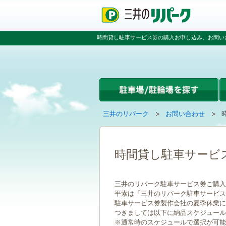
ペ
ペ
こ
ー
ー
こ
ジ
ジ
か
の
内
ら
時間貸し駐車サービス券の購入お申し込み、お問い
先
を
本
頭
移
文
で
動
で
す
す
す
る
た
め
の
現
の
三井のリパーク
お問い合わせ
リ
在
ペ
ン
ペ
の
ー
ク
ー
ペ
ジ
で
ジ
ー
で
時間貸し駐車サービ
す
の
ジ
す
グ
先
は
ロ
頭
三井のリパーク駐車サービス券ご購入
ー
へ
平素は「三井のリパーク駐車サービス
バ
戻
駐車サービス券製作会社の夏季休業に伴い
ル
る
つきましては以下に納品スケジュール
ナ
※通常時のスケジュールで選択が可能
ビ