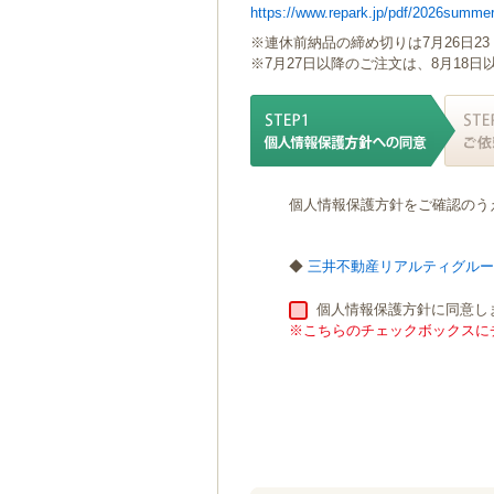
https://www.repark.jp/pdf/2026summer
ゲ
ー
※連休前納品の締め切りは7月26日23
シ
※7月27日以降のご注文は、8月18
ョ
ン
へ
移
動
し
個人情報保護方針をご確認のう
ま
す
本
◆
三井不動産リアルティグル
文
へ
個人情報保護方針に同意し
移
※こちらのチェックボックスにチ
動
し
ま
す