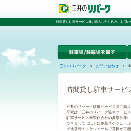
ペ
ペ
こ
ー
ー
こ
ジ
ジ
か
の
内
ら
時間貸し駐車サービス券の購入お申し込み、お問い
先
を
本
頭
移
文
で
動
で
す
す
す
る
た
め
の
現
の
三井のリパーク
お問い合わせ
リ
在
ペ
ン
ペ
の
ー
ク
ー
ペ
ジ
で
ジ
ー
で
時間貸し駐車サービ
す
の
ジ
す
グ
先
は
ロ
頭
三井のリパーク駐車サービス券ご購入
ー
へ
平素は「三井のリパーク駐車サービス
バ
戻
駐車サービス券製作会社の夏季休業に伴い
ル
る
つきましては以下に納品スケジュール
ナ
※通常時のスケジュールで選択が可能
ビ