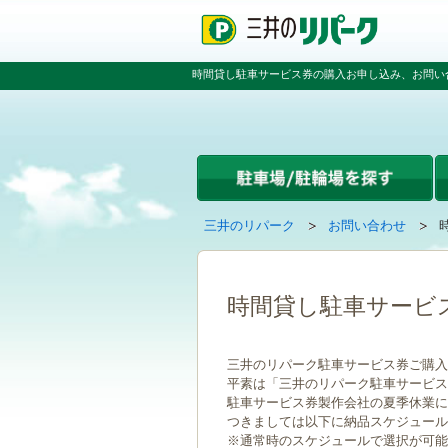
ペ
ペ
こ
ー
ー
こ
ジ
ジ
か
の
内
ら
時間貸し駐車サービス券の購入お申し込み、お問い
先
を
本
頭
移
文
で
動
で
す
す
す
る
た
め
の
現
の
三井のリパーク
お問い合わせ
リ
在
ペ
ン
ペ
の
ー
ク
ー
ペ
ジ
で
ジ
ー
で
時間貸し駐車サービ
す
の
ジ
す
グ
先
は
ロ
頭
三井のリパーク駐車サービス券ご購入
ー
へ
平素は「三井のリパーク駐車サービス
バ
戻
駐車サービス券製作会社の夏季休業に伴い
ル
る
つきましては以下に納品スケジュール
ナ
※通常時のスケジュールで選択が可能
ビ