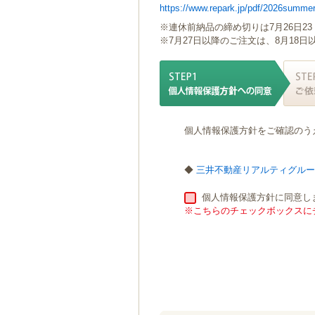
https://www.repark.jp/pdf/2026summer
ゲ
ー
※連休前納品の締め切りは7月26日23
シ
※7月27日以降のご注文は、8月18
ョ
ン
へ
移
動
し
個人情報保護方針をご確認のう
ま
す
本
◆
三井不動産リアルティグル
文
へ
個人情報保護方針に同意し
移
※こちらのチェックボックスにチ
動
し
ま
す