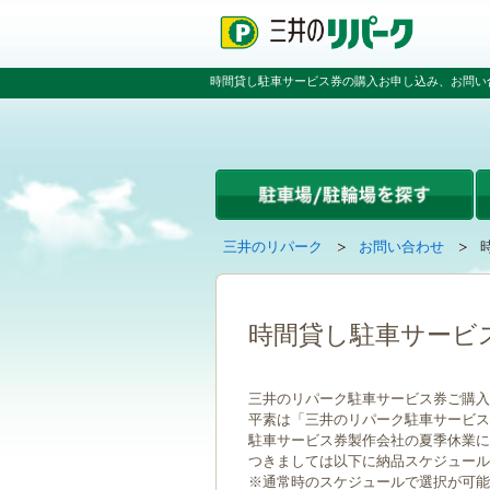
ペ
ペ
こ
ー
ー
こ
ジ
ジ
か
の
内
ら
時間貸し駐車サービス券の購入お申し込み、お問い
先
を
本
頭
移
文
で
動
で
す
す
す
る
た
め
の
現
の
三井のリパーク
お問い合わせ
リ
在
ペ
ン
ペ
の
ー
ク
ー
ペ
ジ
で
ジ
ー
で
時間貸し駐車サービ
す
の
ジ
す
グ
先
は
ロ
頭
三井のリパーク駐車サービス券ご購入
ー
へ
平素は「三井のリパーク駐車サービス
バ
戻
駐車サービス券製作会社の夏季休業に伴い
ル
る
つきましては以下に納品スケジュール
ナ
※通常時のスケジュールで選択が可能
ビ