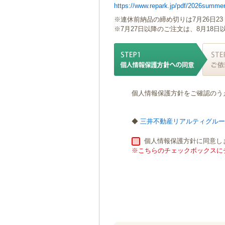
https://www.repark.jp/pdf/2026summer
ゲ
ー
※連休前納品の締め切りは7月26日23
シ
※7月27日以降のご注文は、8月18
ョ
ン
へ
移
動
し
個人情報保護方針をご確認のう
ま
す
本
◆
三井不動産リアルティグル
文
へ
個人情報保護方針に同意し
移
※こちらのチェックボックスにチ
動
し
ま
す