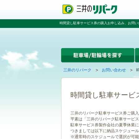
ペ
ペ
こ
ー
ー
こ
ジ
ジ
か
の
内
ら
時間貸し駐車サービス券の購入お申し込み、お問い
先
を
本
頭
移
文
で
動
で
す
す
す
る
た
め
の
現
の
三井のリパーク
お問い合わせ
リ
在
ペ
ン
ペ
の
ー
ク
ー
ペ
ジ
で
ジ
ー
で
時間貸し駐車サービ
す
の
ジ
す
グ
先
は
ロ
頭
三井のリパーク駐車サービス券ご購入
ー
へ
平素は「三井のリパーク駐車サービス
バ
戻
駐車サービス券製作会社の夏季休業に伴い
ル
る
つきましては以下に納品スケジュール
ナ
※通常時のスケジュールで選択が可能
ビ