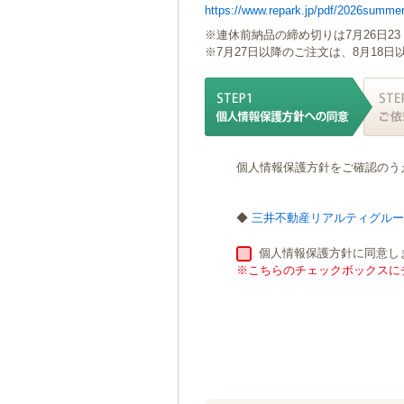
https://www.repark.jp/pdf/2026summer
ゲ
ー
※連休前納品の締め切りは7月26日23
シ
※7月27日以降のご注文は、8月18
ョ
ン
へ
移
動
し
個人情報保護方針をご確認のう
ま
す
本
◆
三井不動産リアルティグル
文
へ
個人情報保護方針に同意し
移
※こちらのチェックボックスにチ
動
し
ま
す