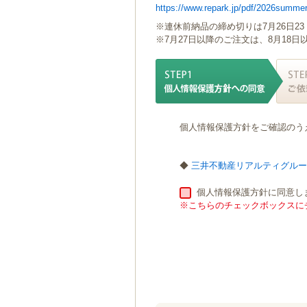
https://www.repark.jp/pdf/2026summer
ゲ
ー
※連休前納品の締め切りは7月26日23
シ
※7月27日以降のご注文は、8月18
ョ
ン
へ
移
動
し
個人情報保護方針をご確認のう
ま
す
本
◆
三井不動産リアルティグル
文
へ
個人情報保護方針に同意し
移
※こちらのチェックボックスにチ
動
し
ま
す