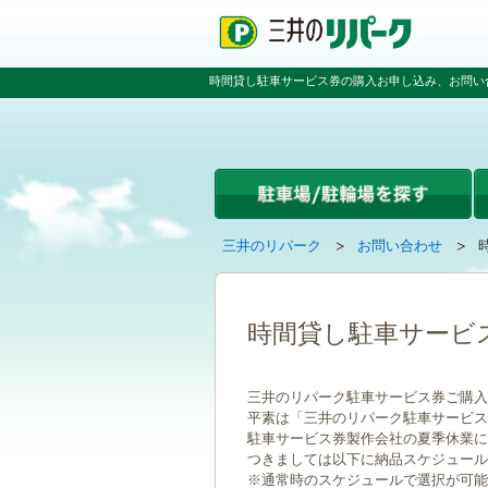
ペ
ペ
こ
ー
ー
こ
ジ
ジ
か
の
内
ら
時間貸し駐車サービス券の購入お申し込み、お問い
先
を
本
頭
移
文
で
動
で
す
す
す
る
た
め
の
現
の
三井のリパーク
お問い合わせ
リ
在
ペ
ン
ペ
の
ー
ク
ー
ペ
ジ
で
ジ
ー
で
時間貸し駐車サービ
す
の
ジ
す
グ
先
は
ロ
頭
三井のリパーク駐車サービス券ご購入
ー
へ
平素は「三井のリパーク駐車サービス
バ
戻
駐車サービス券製作会社の夏季休業に伴い
ル
る
つきましては以下に納品スケジュール
ナ
※通常時のスケジュールで選択が可能
ビ