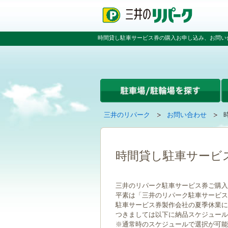
ペ
ペ
こ
ー
ー
こ
ジ
ジ
か
の
内
ら
時間貸し駐車サービス券の購入お申し込み、お問い
先
を
本
頭
移
文
で
動
で
す
す
す
る
た
め
の
現
の
三井のリパーク
お問い合わせ
リ
在
ペ
ン
ペ
の
ー
ク
ー
ペ
ジ
で
ジ
ー
で
時間貸し駐車サービ
す
の
ジ
す
グ
先
は
ロ
頭
三井のリパーク駐車サービス券ご購入
ー
へ
平素は「三井のリパーク駐車サービス
バ
戻
駐車サービス券製作会社の夏季休業に伴い
ル
る
つきましては以下に納品スケジュール
ナ
※通常時のスケジュールで選択が可能
ビ