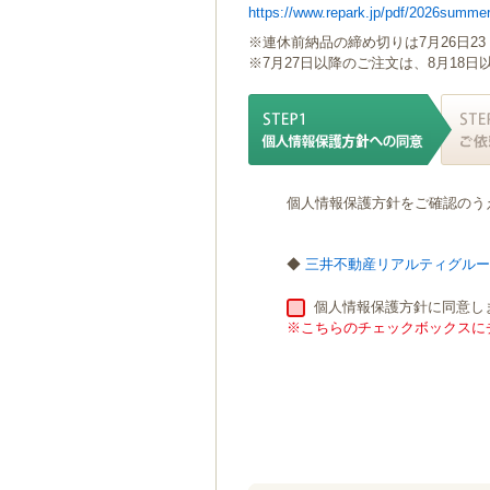
https://www.repark.jp/pdf/2026summer
ゲ
ー
※連休前納品の締め切りは7月26日23
シ
※7月27日以降のご注文は、8月18
ョ
ン
へ
移
動
し
個人情報保護方針をご確認のう
ま
す
本
◆
三井不動産リアルティグル
文
へ
個人情報保護方針に同意し
移
※こちらのチェックボックスにチ
動
し
ま
す