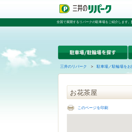
ペ
ペ
こ
ペ
ー
ー
こ
ー
ジ
ジ
か
ジ
の
内
ら
の
全国で展開するリパークの駐車場をご紹介します。
先
を
本
先
頭
移
文
頭
で
動
で
へ
す
す
す
戻
る
る
た
め
の
現
の
三井のリパーク
駐車場／駐輪場をお
リ
在
ペ
ン
の
ー
ク
ペ
ジ
で
ー
で
お花茶屋
す
ジ
す
グ
は
ロ
このページを印刷
ー
バ
ル
ナ
ビ