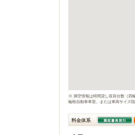
ゲ
ー
シ
ョ
ン
へ
移
動
し
ま
す
本
文
へ
移
動
※ 満空情報は時間貸し収容台数（四
し
輪軽自動車車室、または車両サイズ指
ま
す
料金体系