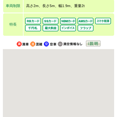
車両制限
高さ2m、長さ5m、幅1.9m、重量2t
特長