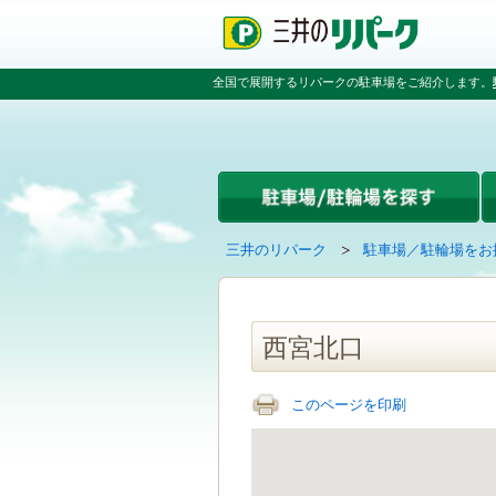
ペ
ペ
こ
ペ
ー
ー
こ
ー
ジ
ジ
か
ジ
の
内
ら
の
全国で展開するリパークの駐車場をご紹介します。
先
を
本
先
頭
移
文
頭
で
動
で
へ
す
す
す
戻
る
る
た
め
の
現
の
三井のリパーク
駐車場／駐輪場をお
リ
在
ペ
ン
の
ー
ク
ペ
ジ
で
ー
で
西宮北口
す
ジ
す
グ
は
ロ
このページを印刷
ー
バ
ル
ナ
ビ