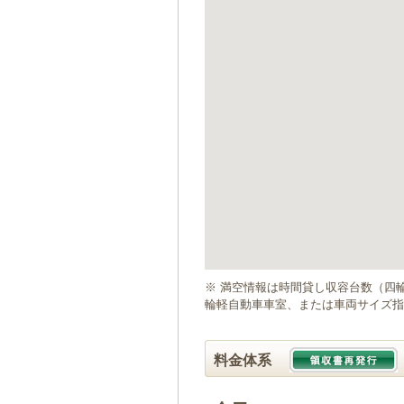
ゲ
ー
シ
ョ
ン
へ
移
動
し
ま
す
本
文
へ
移
動
※ 満空情報は時間貸し収容台数（四
し
輪軽自動車車室、または車両サイズ指
ま
す
料金体系