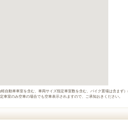
輪軽自動車車室を含む、車両サイズ指定車室数を含む、バイク置場は含まず
定車室のみ空車の場合でも空車表示されますので、ご承知おきください。