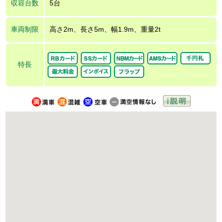
収容台数
5台
車両制限
高さ2m、長さ5m、幅1.9m、重量2t
特長