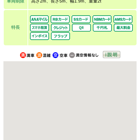
車両制限
高さ2m、長さ5m、幅1.9m、重量2t
特長