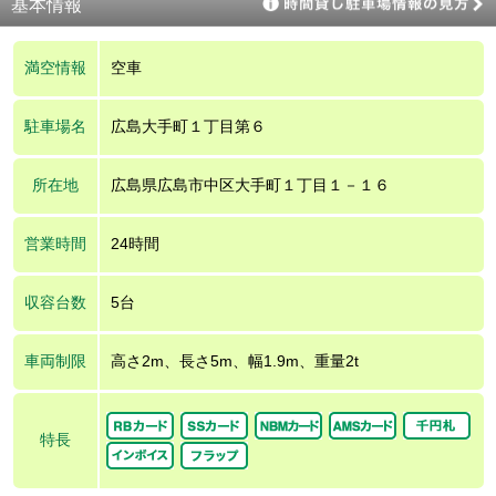
基本情報
満空情報
空車
駐車場名
広島大手町１丁目第６
所在地
広島県広島市中区大手町１丁目１－１６
営業時間
24時間
収容台数
5台
車両制限
高さ2m、長さ5m、幅1.9m、重量2t
特長